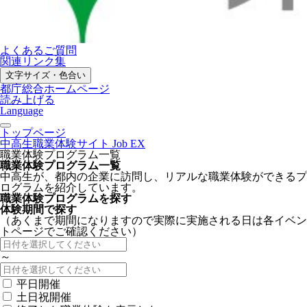
よくあるご質問
関連リンク集
文字サイズ・色合い
都庁総合ホームページ
読み上げる
Language
トップページ
中高生職業体験サイト Job EX
職業体験プログラム一覧
職業体験プログラム一覧
中高生が、都内の企業に訪問し、リアルな職業体験ができるプ
ログラムを紹介しています。
職業体験プログラムを探す
体験期間で探す
（あくまで期間になりますので実際に実施される日は各イベン
トページでご確認ください）
～
平日開催
土日祝開催