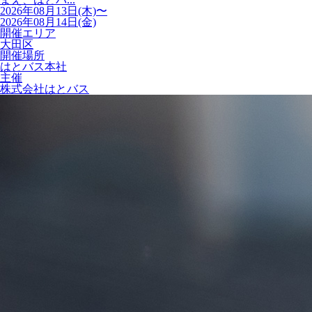
2026年08月13日(木)〜
2026年08月14日(金)
開催エリア
大田区
開催場所
はとバス本社
主催
株式会社はとバス