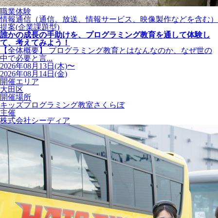
職業体験
情報通信（通信、放送、情報サービス、映像製作などを含む）
提案(企業課題型)
誰かの成長の手助けを、プログラミング教育を通して体験し
て、考えてみよう！
【全体概要】 プログラミング教育とはなんなのか、なぜ世の
中で必要と言...
2026年08月13日(木)〜
2026年08月14日(金)
開催エリア
大田区
開催場所
キッズプログラミング教室さくらぼ
主催
株式会社シーディア