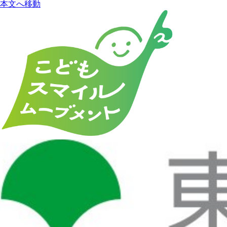
本文へ移動