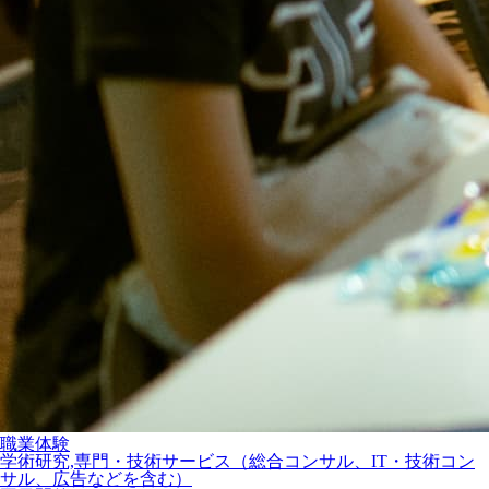
職業体験
学術研究,専門・技術サービス（総合コンサル、IT・技術コン
サル、広告などを含む）