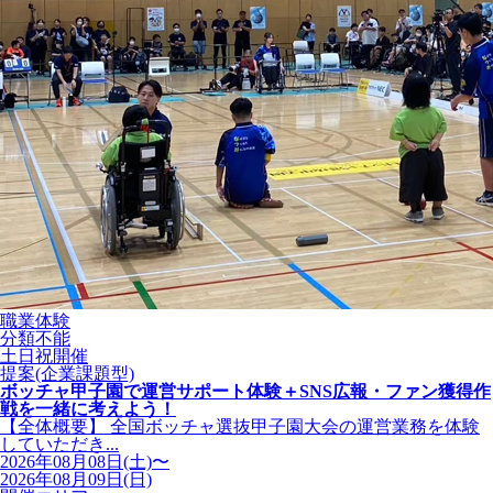
職業体験
分類不能
土日祝開催
提案(企業課題型)
ボッチャ甲子園で運営サポート体験＋SNS広報・ファン獲得作
戦を一緒に考えよう！
【全体概要】 全国ボッチャ選抜甲子園大会の運営業務を体験
していただき...
2026年08月08日(土)〜
2026年08月09日(日)