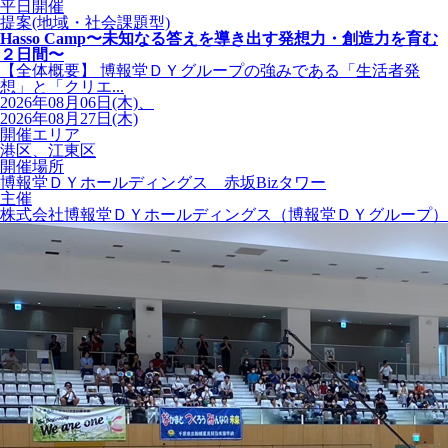
平日開催
提案(地域・社会課題型)
Hasso Camp〜未知なる答えを導き出す発想力・創造力を育む
２日間〜
【全体概要】 博報堂ＤＹグループの強みである「生活者発
想」と「クリエ...
2026年08月06日(木)、
2026年08月27日(木)
開催エリア
港区、江東区
開催場所
博報堂ＤＹホールディングス 赤坂Bizタワー
主催
株式会社博報堂ＤＹホールディングス（博報堂ＤＹグループ）