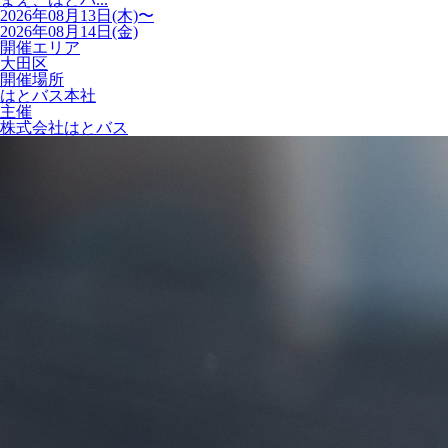
2026年08月13日(木)〜
2026年08月14日(金)
開催エリア
大田区
開催場所
はとバス本社
主催
株式会社はとバス