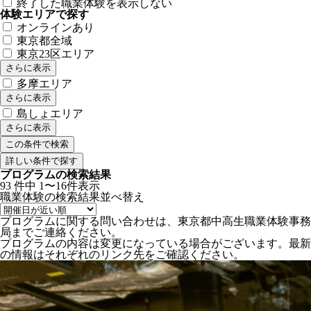
終了した職業体験を表示しない
体験エリアで探す
オンラインあり
東京都全域
東京23区エリア
さらに表示
多摩エリア
さらに表示
島しょエリア
さらに表示
詳しい条件で探す
プログラムの検索結果
93
件中
1〜16件表示
職業体験の検索結果
並べ替え
プログラムに関する問い合わせは、東京都中高生職業体験事務
局までご連絡ください。
プログラムの内容は変更になっている場合がございます。最新
の情報はそれぞれのリンク先をご確認ください。