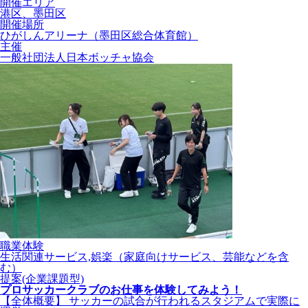
開催エリア
港区、墨田区
開催場所
ひがしんアリーナ（墨田区総合体育館）
主催
一般社団法人日本ボッチャ協会
職業体験
生活関連サービス,娯楽（家庭向けサービス、芸能などを含
む）
提案(企業課題型)
プロサッカークラブのお仕事を体験してみよう！
【全体概要】 サッカーの試合が行われるスタジアムで実際に