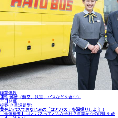
職業体験
運輸,郵便（航空、鉄道、バスなどを含む）
平日開催
提案(企業課題型)
黄色いバスでおなじみの「はとバス」を深掘りしよう！
【全体概要】 はとバスってどんな会社？事業紹介の説明を踏
まえ、はとバ...