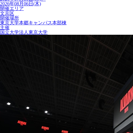
2026年08月06日(木)
開催エリア
文京区
開催場所
東京大学本郷キャンパス本部棟
主催
国立大学法人東京大学