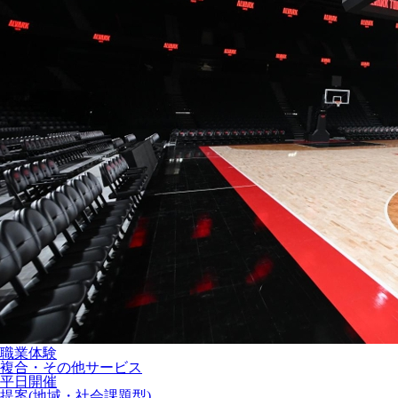
職業体験
複合・その他サービス
平日開催
提案(地域・社会課題型)