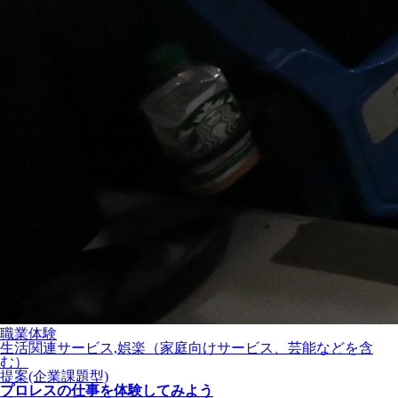
職業体験
生活関連サービス,娯楽（家庭向けサービス、芸能などを含
む）
提案(企業課題型)
プロレスの仕事を体験してみよう