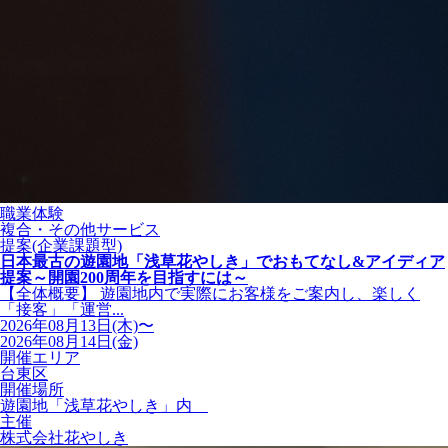
職業体験
複合・その他サービス
提案(企業課題型)
日本最古の遊園地「浅草花やしき」でおもてなし&アイディア
提案～開園200周年を目指すには～
【全体概要】 遊園地内で実際にお客様をご案内し、楽しく
「接客」「運営...
2026年08月13日(木)〜
2026年08月14日(金)
開催エリア
台東区
開催場所
遊園地「浅草花やしき」内
主催
株式会社花やしき