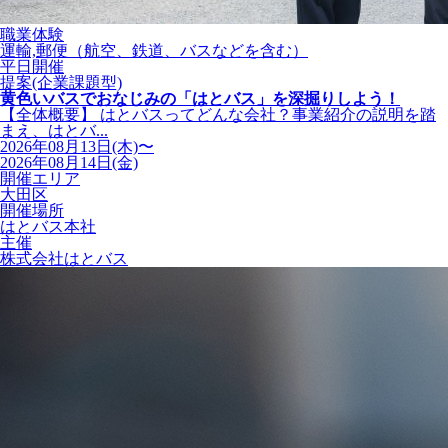
職業体験
運輸,郵便（航空、鉄道、バスなどを含む）
平日開催
提案(企業課題型)
黄色いバスでおなじみの「はとバス」を深掘りしよう！
【全体概要】 はとバスってどんな会社？事業紹介の説明を踏
まえ、はとバ...
2026年08月13日(木)〜
2026年08月14日(金)
開催エリア
大田区
開催場所
はとバス本社
主催
株式会社はとバス