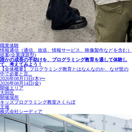
職業体験
情報通信（通信、放送、情報サービス、映像製作などを含む）
提案(企業課題型)
誰かの成長の手助けを、プログラミング教育を通して体験し
て、考えてみよう！
【全体概要】 プログラミング教育とはなんなのか、なぜ世の
中で必要と言...
2026年08月13日(木)〜
2026年08月14日(金)
開催エリア
大田区
開催場所
キッズプログラミング教室さくらぼ
主催
株式会社シーディア