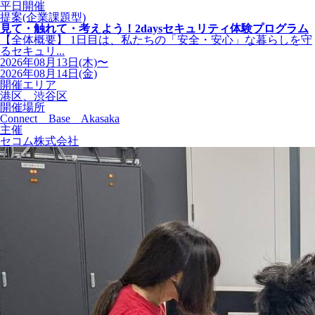
平日開催
提案(企業課題型)
見て・触れて・考えよう！2daysセキュリティ体験プログラム
【全体概要】 1日目は、私たちの「安全・安心」な暮らしを守
るセキュリ...
2026年08月13日(木)〜
2026年08月14日(金)
開催エリア
港区、渋谷区
開催場所
Connect Base Akasaka
主催
セコム株式会社