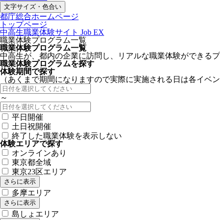
文字サイズ・色合い
都庁総合ホームページ
トップページ
中高生職業体験サイト Job EX
職業体験プログラム一覧
職業体験プログラム一覧
中高生が、都内の企業に訪問し、リアルな職業体験ができるプ
職業体験プログラムを探す
体験期間で探す
（あくまで期間になりますので実際に実施される日は各イベン
～
平日開催
土日祝開催
終了した職業体験を表示しない
体験エリアで探す
オンラインあり
東京都全域
東京23区エリア
さらに表示
多摩エリア
さらに表示
島しょエリア