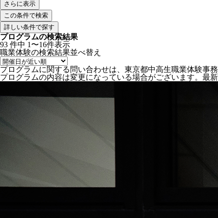
さらに表示
詳しい条件で探す
プログラムの検索結果
93
件中
1〜16件表示
職業体験の検索結果
並べ替え
プログラムに関する問い合わせは、東京都中高生職業体験事務
プログラムの内容は変更になっている場合がございます。最新