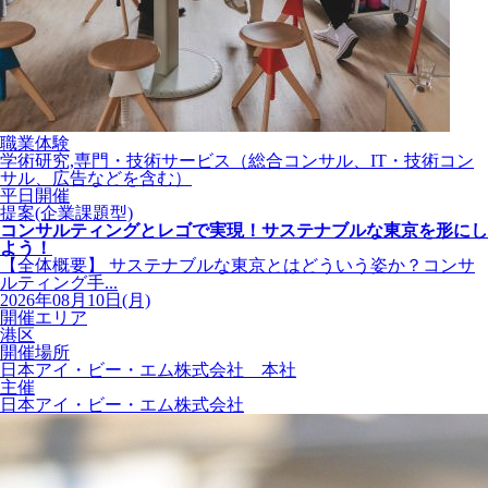
職業体験
学術研究,専門・技術サービス（総合コンサル、IT・技術コン
サル、広告などを含む）
平日開催
提案(企業課題型)
コンサルティングとレゴで実現！サステナブルな東京を形にし
よう！
【全体概要】 サステナブルな東京とはどういう姿か？コンサ
ルティング手...
2026年08月10日(月)
開催エリア
港区
開催場所
日本アイ・ビー・エム株式会社 本社
主催
日本アイ・ビー・エム株式会社