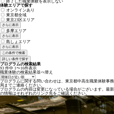
終了した職業体験を表示しない
体験エリアで探す
オンラインあり
東京都全域
東京23区エリア
さらに表示
多摩エリア
さらに表示
島しょエリア
さらに表示
詳しい条件で探す
プログラムの検索結果
93
件中
1〜16件表示
職業体験の検索結果
並べ替え
プログラムに関する問い合わせは、東京都中高生職業体験事務
局までご連絡ください。
プログラムの内容は変更になっている場合がございます。最新
の情報はそれぞれのリンク先をご確認ください。