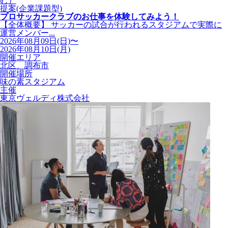
む）
提案(企業課題型)
プロサッカークラブのお仕事を体験してみよう！
【全体概要】 サッカーの試合が行われるスタジアムで実際に
運営メンバー...
2026年08月09日(日)〜
2026年08月10日(月)
開催エリア
北区、調布市
開催場所
味の素スタジアム
主催
東京ヴェルディ株式会社