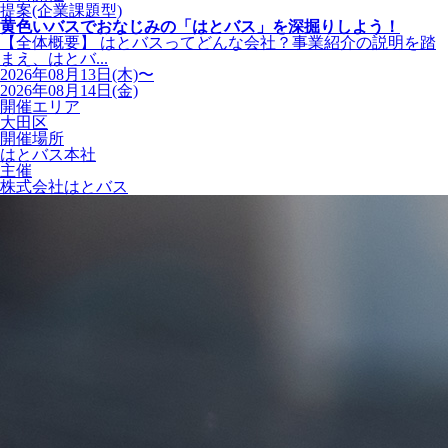
提案(企業課題型)
黄色いバスでおなじみの「はとバス」を深掘りしよう！
【全体概要】 はとバスってどんな会社？事業紹介の説明を踏
まえ、はとバ...
2026年08月13日(木)〜
2026年08月14日(金)
開催エリア
大田区
開催場所
はとバス本社
主催
株式会社はとバス