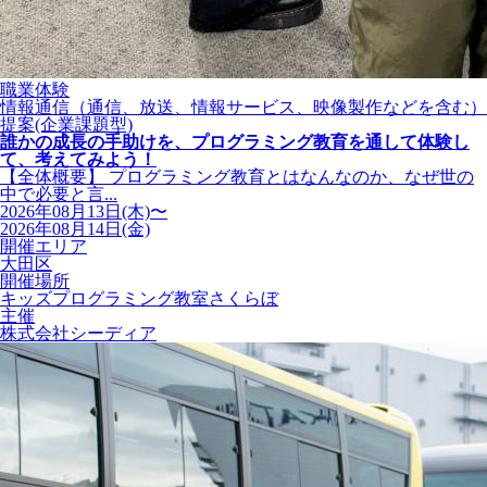
職業体験
情報通信（通信、放送、情報サービス、映像製作などを含む）
提案(企業課題型)
誰かの成長の手助けを、プログラミング教育を通して体験し
て、考えてみよう！
【全体概要】 プログラミング教育とはなんなのか、なぜ世の
中で必要と言...
2026年08月13日(木)〜
2026年08月14日(金)
開催エリア
大田区
開催場所
キッズプログラミング教室さくらぼ
主催
株式会社シーディア