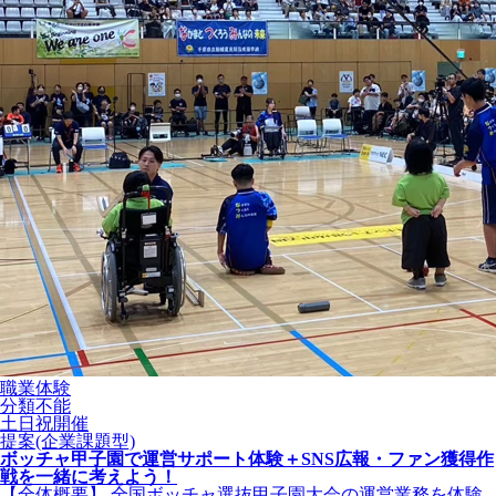
職業体験
分類不能
土日祝開催
提案(企業課題型)
ボッチャ甲子園で運営サポート体験＋SNS広報・ファン獲得作
戦を一緒に考えよう！
【全体概要】 全国ボッチャ選抜甲子園大会の運営業務を体験