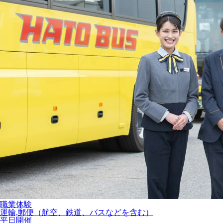
職業体験
運輸,郵便（航空、鉄道、バスなどを含む）
平日開催