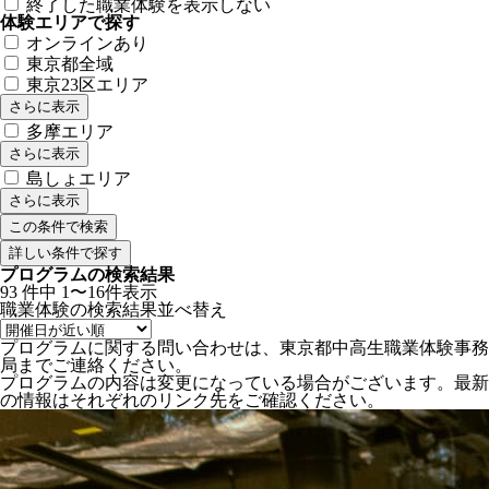
終了した職業体験を表示しない
体験エリアで探す
オンラインあり
東京都全域
東京23区エリア
さらに表示
多摩エリア
さらに表示
島しょエリア
さらに表示
詳しい条件で探す
プログラムの検索結果
93
件中
1〜16件表示
職業体験の検索結果
並べ替え
プログラムに関する問い合わせは、東京都中高生職業体験事務
局までご連絡ください。
プログラムの内容は変更になっている場合がございます。最新
の情報はそれぞれのリンク先をご確認ください。