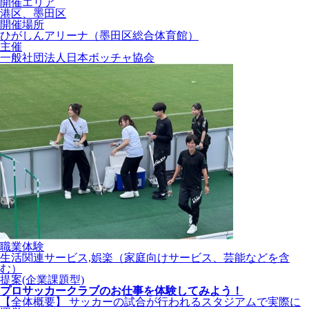
開催エリア
港区、墨田区
開催場所
ひがしんアリーナ（墨田区総合体育館）
主催
一般社団法人日本ボッチャ協会
職業体験
生活関連サービス,娯楽（家庭向けサービス、芸能などを含
む）
提案(企業課題型)
プロサッカークラブのお仕事を体験してみよう！
【全体概要】 サッカーの試合が行われるスタジアムで実際に