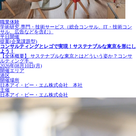
職業体験
学術研究,専門・技術サービス（総合コンサル、IT・技術コン
サル、広告などを含む）
平日開催
提案(企業課題型)
コンサルティングとレゴで実現！サステナブルな東京を形にし
よう！
【全体概要】 サステナブルな東京とはどういう姿か？コンサ
ルティング手...
2026年08月10日(月)
開催エリア
港区
開催場所
日本アイ・ビー・エム株式会社 本社
主催
日本アイ・ビー・エム株式会社