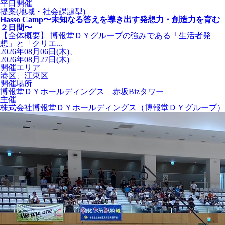
平日開催
提案(地域・社会課題型)
Hasso Camp〜未知なる答えを導き出す発想力・創造力を育む
２日間〜
【全体概要】 博報堂ＤＹグループの強みである「生活者発
想」と「クリエ...
2026年08月06日(木)、
2026年08月27日(木)
開催エリア
港区、江東区
開催場所
博報堂ＤＹホールディングス 赤坂Bizタワー
主催
株式会社博報堂ＤＹホールディングス（博報堂ＤＹグループ）