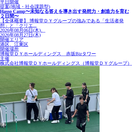
平日開催
提案(地域・社会課題型)
Hasso Camp〜未知なる答えを導き出す発想力・創造力を育む
２日間〜
【全体概要】 博報堂ＤＹグループの強みである「生活者発
想」と「クリエ...
2026年08月06日(木)、
2026年08月27日(木)
開催エリア
港区、江東区
開催場所
博報堂ＤＹホールディングス 赤坂Bizタワー
主催
株式会社博報堂ＤＹホールディングス（博報堂ＤＹグループ）