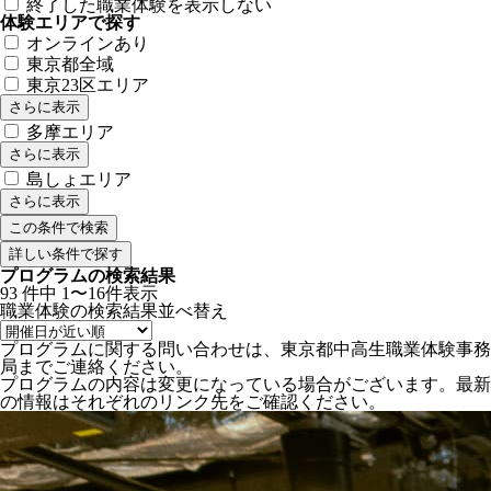
終了した職業体験を表示しない
体験エリアで探す
オンラインあり
東京都全域
東京23区エリア
さらに表示
多摩エリア
さらに表示
島しょエリア
さらに表示
詳しい条件で探す
プログラムの検索結果
93
件中
1〜16件表示
職業体験の検索結果
並べ替え
プログラムに関する問い合わせは、東京都中高生職業体験事務
局までご連絡ください。
プログラムの内容は変更になっている場合がございます。最新
の情報はそれぞれのリンク先をご確認ください。