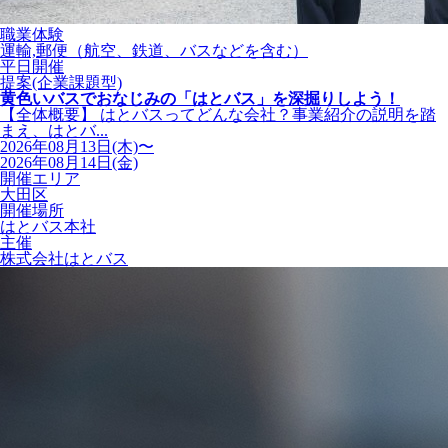
職業体験
運輸,郵便（航空、鉄道、バスなどを含む）
平日開催
提案(企業課題型)
黄色いバスでおなじみの「はとバス」を深掘りしよう！
【全体概要】 はとバスってどんな会社？事業紹介の説明を踏
まえ、はとバ...
2026年08月13日(木)〜
2026年08月14日(金)
開催エリア
大田区
開催場所
はとバス本社
主催
株式会社はとバス