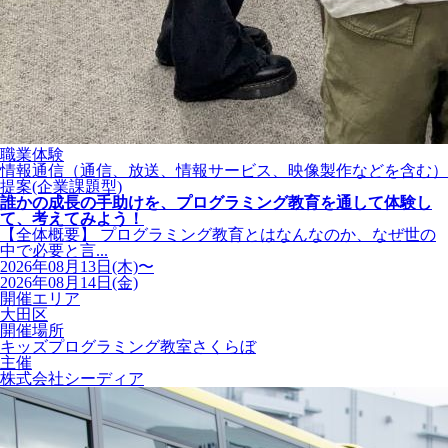
職業体験
情報通信（通信、放送、情報サービス、映像製作などを含む）
提案(企業課題型)
誰かの成長の手助けを、プログラミング教育を通して体験し
て、考えてみよう！
【全体概要】 プログラミング教育とはなんなのか、なぜ世の
中で必要と言...
2026年08月13日(木)〜
2026年08月14日(金)
開催エリア
大田区
開催場所
キッズプログラミング教室さくらぼ
主催
株式会社シーディア