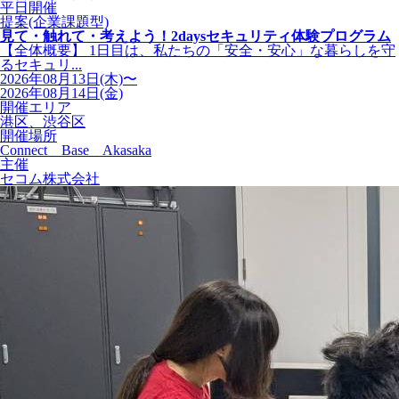
平日開催
提案(企業課題型)
見て・触れて・考えよう！2daysセキュリティ体験プログラム
【全体概要】 1日目は、私たちの「安全・安心」な暮らしを守
るセキュリ...
2026年08月13日(木)〜
2026年08月14日(金)
開催エリア
港区、渋谷区
開催場所
Connect Base Akasaka
主催
セコム株式会社