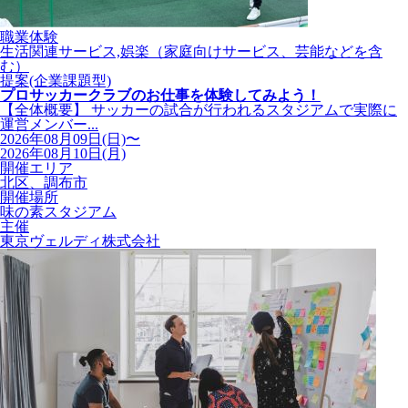
職業体験
生活関連サービス,娯楽（家庭向けサービス、芸能などを含
む）
提案(企業課題型)
プロサッカークラブのお仕事を体験してみよう！
【全体概要】 サッカーの試合が行われるスタジアムで実際に
運営メンバー...
2026年08月09日(日)〜
2026年08月10日(月)
開催エリア
北区、調布市
開催場所
味の素スタジアム
主催
東京ヴェルディ株式会社