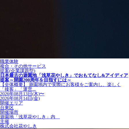
職業体験
複合・その他サービス
提案(企業課題型)
日本最古の遊園地「浅草花やしき」でおもてなし&アイディア
提案～開園200周年を目指すには～
【全体概要】 遊園地内で実際にお客様をご案内し、楽しく
「接客」「運営...
2026年08月13日(木)〜
2026年08月14日(金)
開催エリア
台東区
開催場所
遊園地「浅草花やしき」内
主催
株式会社花やしき