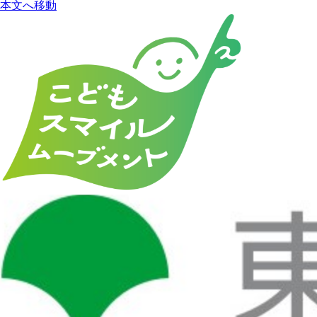
本文へ移動