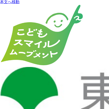
本文へ移動