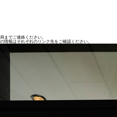
局までご連絡ください。
の情報はそれぞれのリンク先をご確認ください。