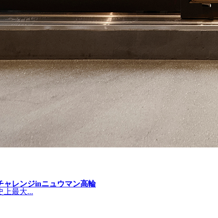
チャレンジinニュウマン高輪
最大...