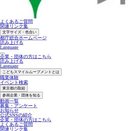
よくあるご質問
関連リンク集
文字サイズ・色合い
都庁総合ホームページ
読み上げる
Language
企業・団体の方はこちら
読み上げる
Language
こどもスマイル
ムーブメントとは
職業体験
イベント検索
東京都の取組
参画企業・
団体を知る
動画一覧
募集・
アンケート
お知らせ
公式SNS
の紹介
企業・団体の方
はこちら
よくあるご質問
関連リンク集