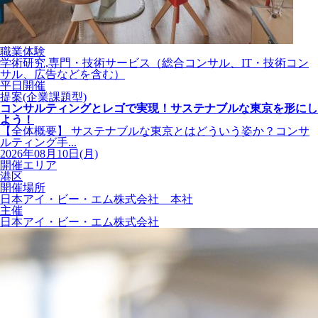
職業体験
学術研究,専門・技術サービス（総合コンサル、IT・技術コン
サル、広告などを含む）
平日開催
提案(企業課題型)
コンサルティングとレゴで実現！サステナブルな東京を形にし
よう！
【全体概要】 サステナブルな東京とはどういう姿か？コンサ
ルティング手...
2026年08月10日(月)
開催エリア
港区
開催場所
日本アイ・ビー・エム株式会社 本社
主催
日本アイ・ビー・エム株式会社