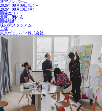
運営メンバー...
2026年08月09日(日)〜
2026年08月10日(月)
開催エリア
北区、調布市
開催場所
味の素スタジアム
主催
東京ヴェルディ株式会社