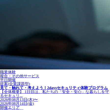
職業体験
複合・その他サービス
平日開催
提案(企業課題型)
見て・触れて・考えよう！2daysセキュリティ体験プログラム
【全体概要】 1日目は、私たちの「安全・安心」な暮らしを守
るセキュリ...
2026年08月13日(木)〜
2026年08月14日(金)
開催エリア