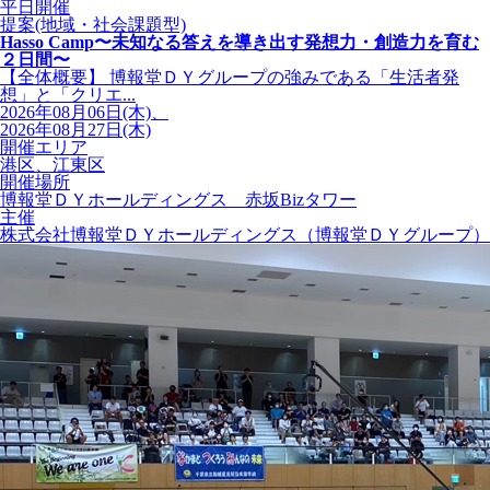
平日開催
提案(地域・社会課題型)
Hasso Camp〜未知なる答えを導き出す発想力・創造力を育む
２日間〜
【全体概要】 博報堂ＤＹグループの強みである「生活者発
想」と「クリエ...
2026年08月06日(木)、
2026年08月27日(木)
開催エリア
港区、江東区
開催場所
博報堂ＤＹホールディングス 赤坂Bizタワー
主催
株式会社博報堂ＤＹホールディングス（博報堂ＤＹグループ）