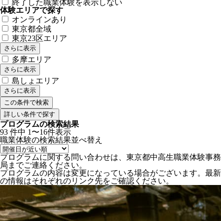
終了した職業体験を表示しない
体験エリアで探す
オンラインあり
東京都全域
東京23区エリア
さらに表示
多摩エリア
さらに表示
島しょエリア
さらに表示
詳しい条件で探す
プログラムの検索結果
93
件中
1〜16件表示
職業体験の検索結果
並べ替え
プログラムに関する問い合わせは、東京都中高生職業体験事務
局までご連絡ください。
プログラムの内容は変更になっている場合がございます。最新
の情報はそれぞれのリンク先をご確認ください。