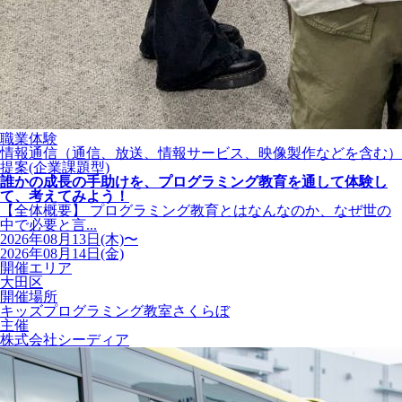
職業体験
情報通信（通信、放送、情報サービス、映像製作などを含む）
提案(企業課題型)
誰かの成長の手助けを、プログラミング教育を通して体験し
て、考えてみよう！
【全体概要】 プログラミング教育とはなんなのか、なぜ世の
中で必要と言...
2026年08月13日(木)〜
2026年08月14日(金)
開催エリア
大田区
開催場所
キッズプログラミング教室さくらぼ
主催
株式会社シーディア