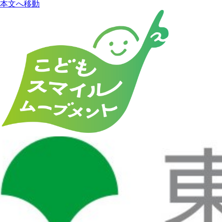
本文へ移動