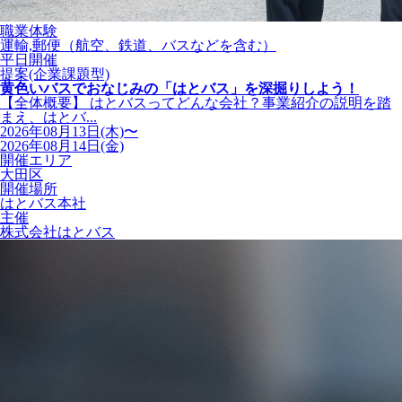
職業体験
運輸,郵便（航空、鉄道、バスなどを含む）
平日開催
提案(企業課題型)
黄色いバスでおなじみの「はとバス」を深掘りしよう！
【全体概要】 はとバスってどんな会社？事業紹介の説明を踏
まえ、はとバ...
2026年08月13日(木)〜
2026年08月14日(金)
開催エリア
大田区
開催場所
はとバス本社
主催
株式会社はとバス