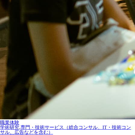
職業体験
学術研究,専門・技術サービス（総合コンサル、IT・技術コン
サル、広告などを含む）