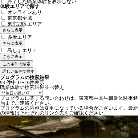
終了した職業体験を表示しない
体験エリアで探す
オンラインあり
東京都全域
東京23区エリア
さらに表示
多摩エリア
さらに表示
島しょエリア
さらに表示
詳しい条件で探す
プログラムの検索結果
93
件中
1〜16件表示
職業体験の検索結果
並べ替え
プログラムに関する問い合わせは、東京都中高生職業体験事務
局までご連絡ください。
プログラムの内容は変更になっている場合がございます。最新
の情報はそれぞれのリンク先をご確認ください。