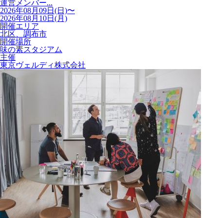
運営メンバー...
2026年08月09日(日)〜
2026年08月10日(月)
開催エリア
北区、調布市
開催場所
味の素スタジアム
主催
東京ヴェルディ株式会社