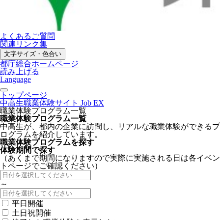
よくあるご質問
関連リンク集
文字サイズ・色合い
都庁総合ホームページ
読み上げる
Language
トップページ
中高生職業体験サイト Job EX
職業体験プログラム一覧
職業体験プログラム一覧
中高生が、都内の企業に訪問し、リアルな職業体験ができるプ
ログラムを紹介しています。
職業体験プログラムを探す
体験期間で探す
（あくまで期間になりますので実際に実施される日は各イベン
トページでご確認ください）
～
平日開催
土日祝開催