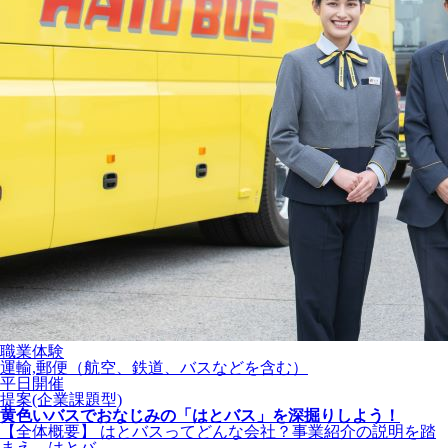
職業体験
運輸,郵便（航空、鉄道、バスなどを含む）
平日開催
提案(企業課題型)
黄色いバスでおなじみの「はとバス」を深掘りしよう！
【全体概要】 はとバスってどんな会社？事業紹介の説明を踏
まえ、はとバ...