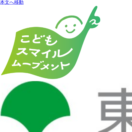
本文へ移動