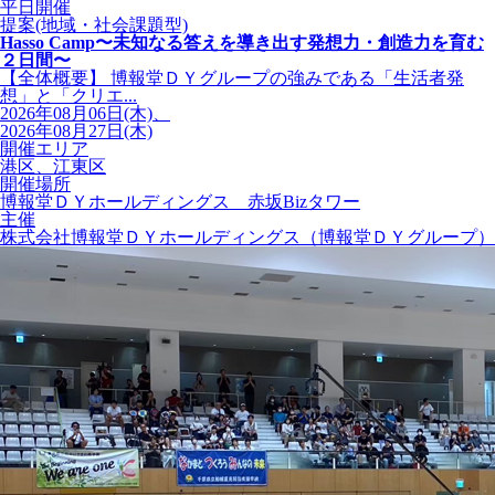
平日開催
提案(地域・社会課題型)
Hasso Camp〜未知なる答えを導き出す発想力・創造力を育む
２日間〜
【全体概要】 博報堂ＤＹグループの強みである「生活者発
想」と「クリエ...
2026年08月06日(木)、
2026年08月27日(木)
開催エリア
港区、江東区
開催場所
博報堂ＤＹホールディングス 赤坂Bizタワー
主催
株式会社博報堂ＤＹホールディングス（博報堂ＤＹグループ）