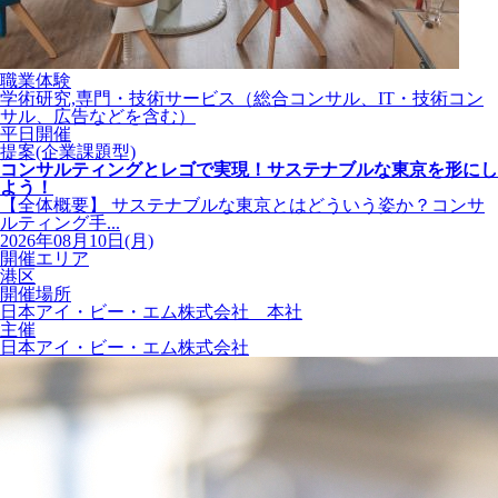
職業体験
学術研究,専門・技術サービス（総合コンサル、IT・技術コン
サル、広告などを含む）
平日開催
提案(企業課題型)
コンサルティングとレゴで実現！サステナブルな東京を形にし
よう！
【全体概要】 サステナブルな東京とはどういう姿か？コンサ
ルティング手...
2026年08月10日(月)
開催エリア
港区
開催場所
日本アイ・ビー・エム株式会社 本社
主催
日本アイ・ビー・エム株式会社