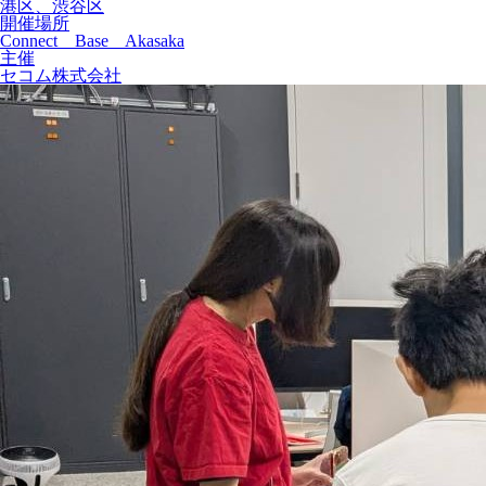
港区、渋谷区
開催場所
Connect Base Akasaka
主催
セコム株式会社