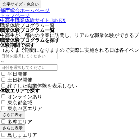
文字サイズ・色合い
都庁総合ホームページ
トップページ
中高生職業体験サイト Job EX
職業体験プログラム一覧
職業体験プログラム一覧
中高生が、都内の企業に訪問し、リアルな職業体験ができるプ
職業体験プログラムを探す
体験期間で探す
（あくまで期間になりますので実際に実施される日は各イベン
～
平日開催
土日祝開催
終了した職業体験を表示しない
体験エリアで探す
オンラインあり
東京都全域
東京23区エリア
さらに表示
多摩エリア
さらに表示
島しょエリア