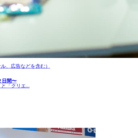
サル、広告などを含む）
２日間〜
「クリエ...