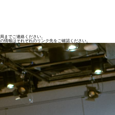
局までご連絡ください。
の情報はそれぞれのリンク先をご確認ください。