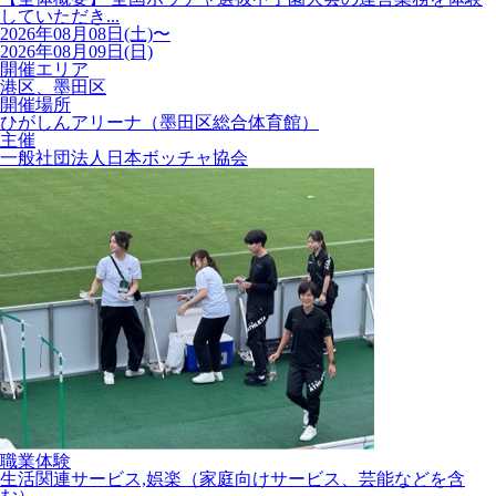
していただき...
2026年08月08日(土)〜
2026年08月09日(日)
開催エリア
港区、墨田区
開催場所
ひがしんアリーナ（墨田区総合体育館）
主催
一般社団法人日本ボッチャ協会
職業体験
生活関連サービス,娯楽（家庭向けサービス、芸能などを含