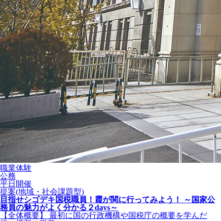
職業体験
公務
平日開催
提案(地域・社会課題型)
目指せシゴデキ国税職員！霞が関に行ってみよう！ ～国家公
務員の魅力がよく分かる２days～
【全体概要】 最初に国の行政機構や国税庁の概要を学んだ