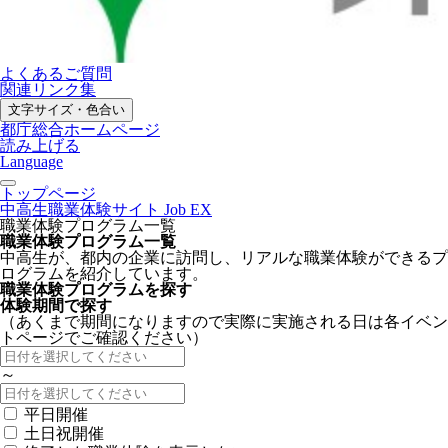
よくあるご質問
関連リンク集
文字サイズ・色合い
都庁総合ホームページ
読み上げる
Language
トップページ
中高生職業体験サイト Job EX
職業体験プログラム一覧
職業体験プログラム一覧
中高生が、都内の企業に訪問し、リアルな職業体験ができるプ
ログラムを紹介しています。
職業体験プログラムを探す
体験期間で探す
（あくまで期間になりますので実際に実施される日は各イベン
トページでご確認ください）
～
平日開催
土日祝開催