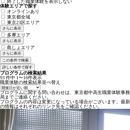
終了した職業体験を表示しない
体験エリアで探す
オンラインあり
東京都全域
東京23区エリア
さらに表示
多摩エリア
さらに表示
島しょエリア
さらに表示
詳しい条件で探す
プログラムの検索結果
93
件中
1〜16件表示
職業体験の検索結果
並べ替え
プログラムに関する問い合わせは、東京都中高生職業体験事務
局までご連絡ください。
プログラムの内容は変更になっている場合がございます。最新
の情報はそれぞれのリンク先をご確認ください。