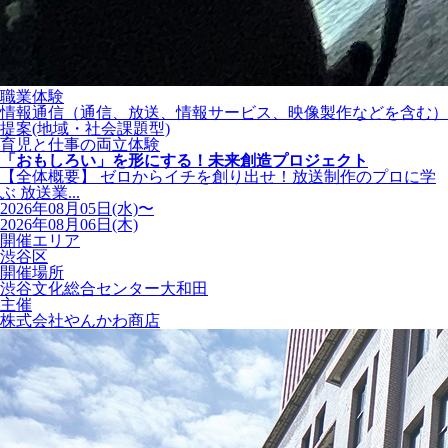
職業体験
情報通信（通信、放送、情報サービス、映像製作などを含む）
提案(地域・社会課題型)
育児と仕事の両立体験
「おもしろい」を形にする！未来創造プロジェクト
【全体概要】 ゼロからイチを創り出せ！放送制作のプロに学
ぶ 放送業...
2026年08月05日(水)〜
2026年08月06日(木)
開催エリア
渋谷区
開催場所
渋谷文化総合センター大和田
主催
株式会社やんかわ商店