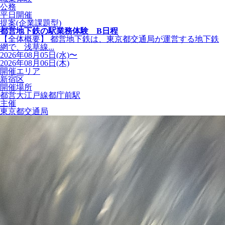
公務
平日開催
提案(企業課題型)
都営地下鉄の駅業務体験 B日程
【全体概要】 都営地下鉄は、東京都交通局が運営する地下鉄
網で、浅草線...
2026年08月05日(水)〜
2026年08月06日(木)
開催エリア
新宿区
開催場所
都営大江戸線都庁前駅
主催
東京都交通局