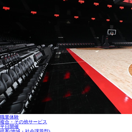
職業体験
複合・その他サービス
平日開催
提案(地域・社会課題型)