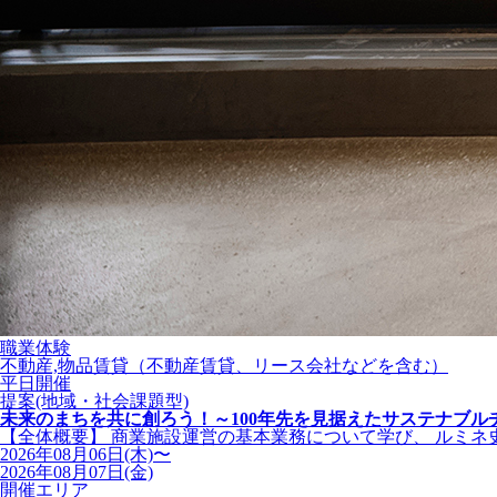
職業体験
不動産,物品賃貸（不動産賃貸、リース会社などを含む）
平日開催
提案(地域・社会課題型)
未来のまちを共に創ろう！～100年先を見据えたサステナブル
【全体概要】 商業施設運営の基本業務について学び、 ルミネ史上
2026年08月06日(木)〜
2026年08月07日(金)
開催エリア