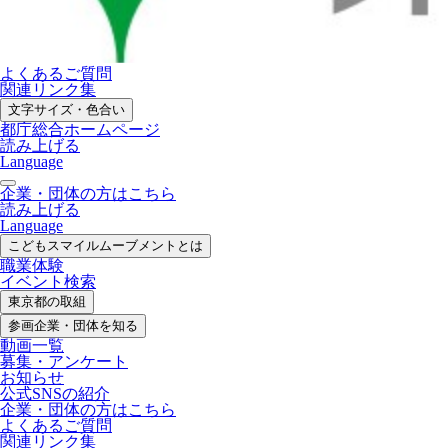
よくあるご質問
関連リンク集
文字サイズ・色合い
都庁総合ホームページ
読み上げる
Language
企業・団体の方はこちら
読み上げる
Language
こどもスマイル
ムーブメントとは
職業体験
イベント検索
東京都の取組
参画企業・
団体を知る
動画一覧
募集・
アンケート
お知らせ
公式SNS
の紹介
企業・団体の方
はこちら
よくあるご質問
関連リンク集