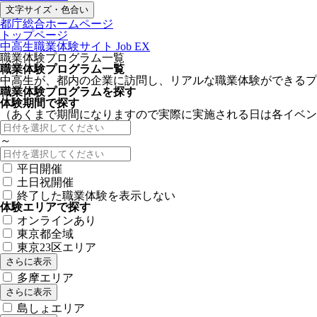
文字サイズ・色合い
都庁総合ホームページ
トップページ
中高生職業体験サイト Job EX
職業体験プログラム一覧
職業体験プログラム一覧
中高生が、都内の企業に訪問し、リアルな職業体験ができるプ
職業体験プログラムを探す
体験期間で探す
（あくまで期間になりますので実際に実施される日は各イベン
～
平日開催
土日祝開催
終了した職業体験を表示しない
体験エリアで探す
オンラインあり
東京都全域
東京23区エリア
さらに表示
多摩エリア
さらに表示
島しょエリア