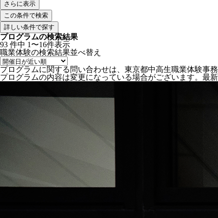
さらに表示
詳しい条件で探す
プログラムの検索結果
93
件中
1〜16件表示
職業体験の検索結果
並べ替え
プログラムに関する問い合わせは、東京都中高生職業体験事務
プログラムの内容は変更になっている場合がございます。最新