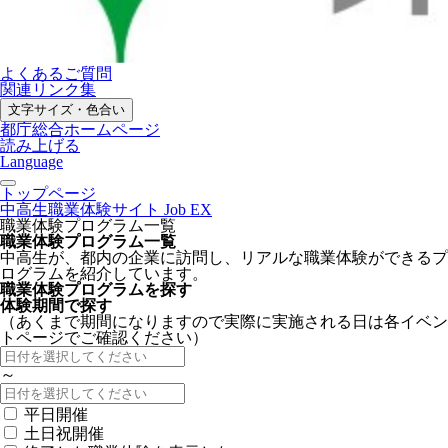
よくあるご質問
関連リンク集
文字サイズ・色合い
都庁総合ホームページ
読み上げる
Language
トップページ
中高生職業体験サイト Job EX
職業体験プログラム一覧
職業体験プログラム一覧
中高生が、都内の企業に訪問し、リアルな職業体験ができるプ
ログラムを紹介しています。
職業体験プログラムを探す
体験期間で探す
（あくまで期間になりますので実際に実施される日は各イベン
トページでご確認ください）
～
平日開催
土日祝開催