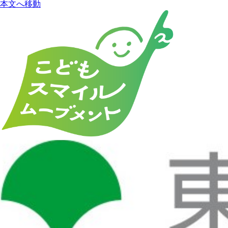
本文へ移動