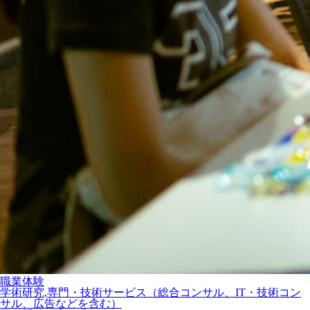
職業体験
学術研究,専門・技術サービス（総合コンサル、IT・技術コン
サル、広告などを含む）