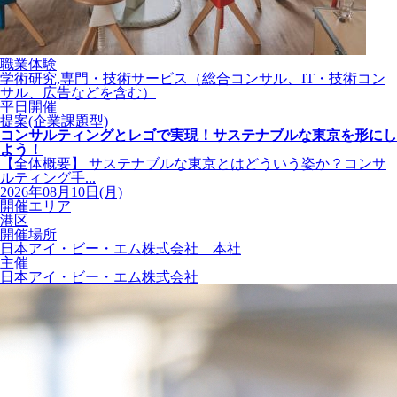
職業体験
学術研究,専門・技術サービス（総合コンサル、IT・技術コン
サル、広告などを含む）
平日開催
提案(企業課題型)
コンサルティングとレゴで実現！サステナブルな東京を形にし
よう！
【全体概要】 サステナブルな東京とはどういう姿か？コンサ
ルティング手...
2026年08月10日(月)
開催エリア
港区
開催場所
日本アイ・ビー・エム株式会社 本社
主催
日本アイ・ビー・エム株式会社