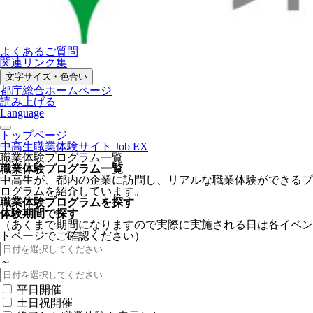
よくあるご質問
関連リンク集
文字サイズ・色合い
都庁総合ホームページ
読み上げる
Language
トップページ
中高生職業体験サイト Job EX
職業体験プログラム一覧
職業体験プログラム一覧
中高生が、都内の企業に訪問し、リアルな職業体験ができるプ
ログラムを紹介しています。
職業体験プログラムを探す
体験期間で探す
（あくまで期間になりますので実際に実施される日は各イベン
トページでご確認ください）
～
平日開催
土日祝開催