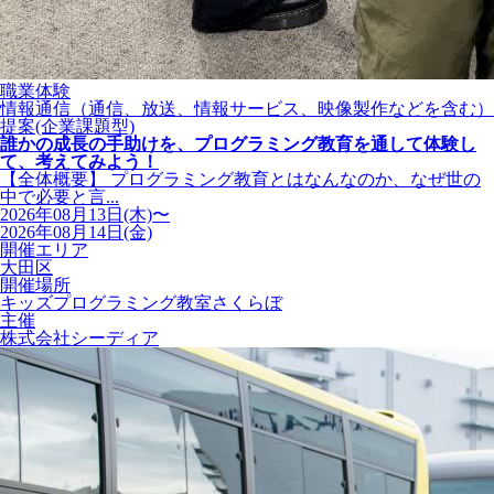
職業体験
情報通信（通信、放送、情報サービス、映像製作などを含む）
提案(企業課題型)
誰かの成長の手助けを、プログラミング教育を通して体験し
て、考えてみよう！
【全体概要】 プログラミング教育とはなんなのか、なぜ世の
中で必要と言...
2026年08月13日(木)〜
2026年08月14日(金)
開催エリア
大田区
開催場所
キッズプログラミング教室さくらぼ
主催
株式会社シーディア