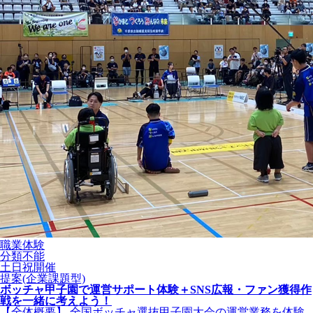
職業体験
分類不能
土日祝開催
提案(企業課題型)
ボッチャ甲子園で運営サポート体験＋SNS広報・ファン獲得作
戦を一緒に考えよう！
【全体概要】 全国ボッチャ選抜甲子園大会の運営業務を体験