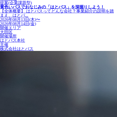
提案(企業課題型)
黄色いバスでおなじみの「はとバス」を深掘りしよう！
【全体概要】 はとバスってどんな会社？事業紹介の説明を踏
まえ、はとバ...
2026年08月13日(木)〜
2026年08月14日(金)
開催エリア
大田区
開催場所
はとバス本社
主催
株式会社はとバス