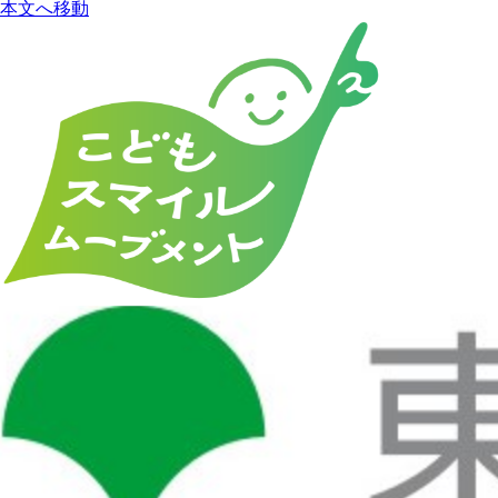
本文へ移動