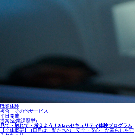
職業体験
複合・その他サービス
平日開催
提案(企業課題型)
見て・触れて・考えよう！2daysセキュリティ体験プログラム
【全体概要】 1日目は、私たちの「安全・安心」な暮らしを守