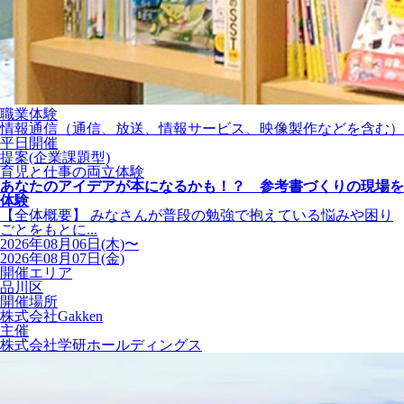
職業体験
情報通信（通信、放送、情報サービス、映像製作などを含む）
平日開催
提案(企業課題型)
育児と仕事の両立体験
あなたのアイデアが本になるかも！？ 参考書づくりの現場を
体験
【全体概要】 みなさんが普段の勉強で抱えている悩みや困り
ごとをもとに...
2026年08月06日(木)〜
2026年08月07日(金)
開催エリア
品川区
開催場所
株式会社Gakken
主催
株式会社学研ホールディングス