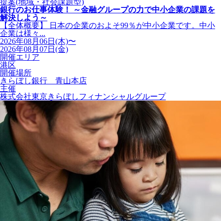
提案(地域・社会課題型)
銀行のお仕事体験！ ～金融グループの力で中小企業の課題を
解決しよう～
【全体概要】 日本の企業のおよそ99％が中小企業です。中小
企業は様々...
2026年08月06日(木)〜
2026年08月07日(金)
開催エリア
港区
開催場所
きらぼし銀行 青山本店
主催
株式会社東京きらぼしフィナンシャルグループ