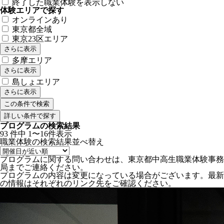
終了した職業体験を表示しない
体験エリアで探す
オンラインあり
東京都全域
東京23区エリア
さらに表示
多摩エリア
さらに表示
島しょエリア
さらに表示
詳しい条件で探す
プログラムの検索結果
93
件中
1〜16件表示
職業体験の検索結果
並べ替え
プログラムに関する問い合わせは、東京都中高生職業体験事務
局までご連絡ください。
プログラムの内容は変更になっている場合がございます。最新
の情報はそれぞれのリンク先をご確認ください。