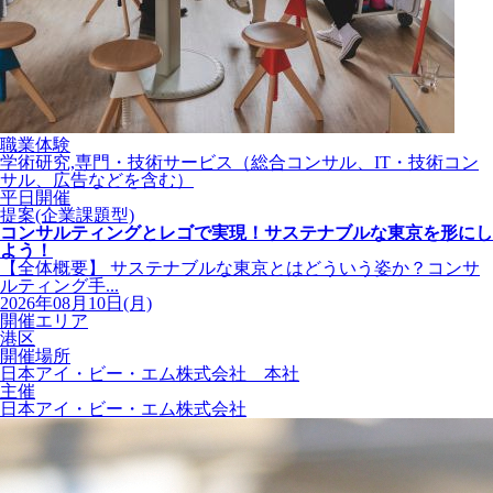
職業体験
学術研究,専門・技術サービス（総合コンサル、IT・技術コン
サル、広告などを含む）
平日開催
提案(企業課題型)
コンサルティングとレゴで実現！サステナブルな東京を形にし
よう！
【全体概要】 サステナブルな東京とはどういう姿か？コンサ
ルティング手...
2026年08月10日(月)
開催エリア
港区
開催場所
日本アイ・ビー・エム株式会社 本社
主催
日本アイ・ビー・エム株式会社