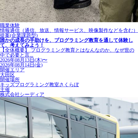
職業体験
情報通信（通信、放送、情報サービス、映像製作などを含む）
提案(企業課題型)
誰かの成長の手助けを、プログラミング教育を通して体験し
て、考えてみよう！
【全体概要】 プログラミング教育とはなんなのか、なぜ世の
中で必要と言...
2026年08月13日(木)〜
2026年08月14日(金)
開催エリア
大田区
開催場所
キッズプログラミング教室さくらぼ
主催
株式会社シーディア