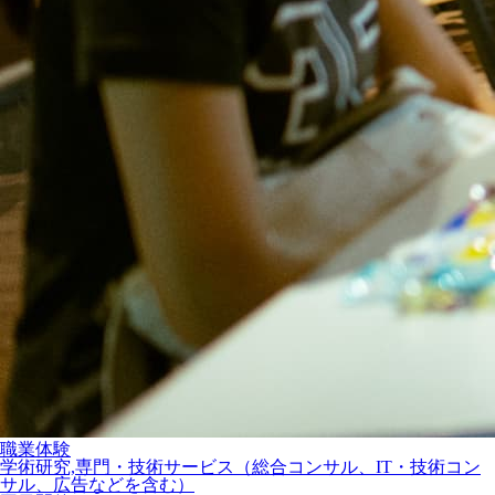
職業体験
学術研究,専門・技術サービス（総合コンサル、IT・技術コン
サル、広告などを含む）