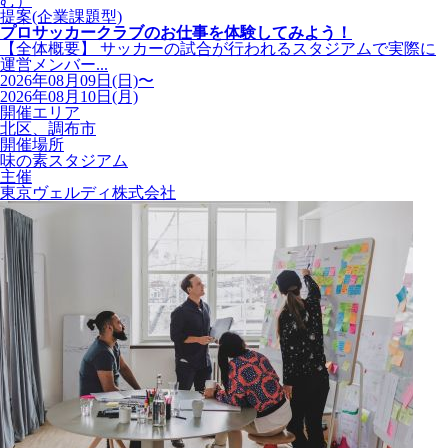
む）
提案(企業課題型)
プロサッカークラブのお仕事を体験してみよう！
【全体概要】 サッカーの試合が行われるスタジアムで実際に
運営メンバー...
2026年08月09日(日)〜
2026年08月10日(月)
開催エリア
北区、調布市
開催場所
味の素スタジアム
主催
東京ヴェルディ株式会社