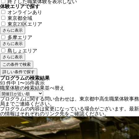
終了した職業体験を表示しない
体験エリアで探す
オンラインあり
東京都全域
東京23区エリア
さらに表示
多摩エリア
さらに表示
島しょエリア
さらに表示
詳しい条件で探す
プログラムの検索結果
93
件中
1〜16件表示
職業体験の検索結果
並べ替え
プログラムに関する問い合わせは、東京都中高生職業体験事務
局までご連絡ください。
プログラムの内容は変更になっている場合がございます。最新
の情報はそれぞれのリンク先をご確認ください。