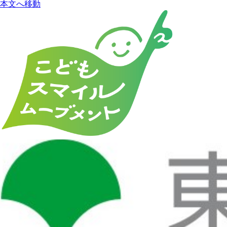
本文へ移動