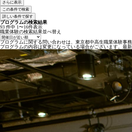
さらに表示
詳しい条件で探す
プログラムの検索結果
93
件中
1〜16件表示
職業体験の検索結果
並べ替え
プログラムに関する問い合わせは、東京都中高生職業体験事務
プログラムの内容は変更になっている場合がございます。最新