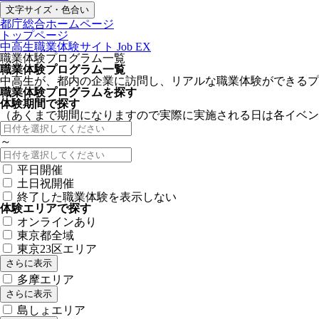
文字サイズ・色合い
都庁総合ホームページ
トップページ
中高生職業体験サイト Job EX
職業体験プログラム一覧
職業体験プログラム一覧
中高生が、都内の企業に訪問し、リアルな職業体験ができるプ
職業体験プログラムを探す
体験期間で探す
（あくまで期間になりますので実際に実施される日は各イベン
～
平日開催
土日祝開催
終了した職業体験を表示しない
体験エリアで探す
オンラインあり
東京都全域
東京23区エリア
さらに表示
多摩エリア
さらに表示
島しょエリア