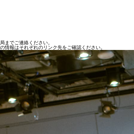
局までご連絡ください。
の情報はそれぞれのリンク先をご確認ください。