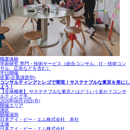
職業体験
学術研究,専門・技術サービス（総合コンサル、IT・技術コン
サル、広告などを含む）
平日開催
提案(企業課題型)
コンサルティングとレゴで実現！サステナブルな東京を形にし
よう！
【全体概要】 サステナブルな東京とはどういう姿か？コンサ
ルティング手...
2026年08月10日(月)
開催エリア
港区
開催場所
日本アイ・ビー・エム株式会社 本社
主催
日本アイ・ビー・エム株式会社