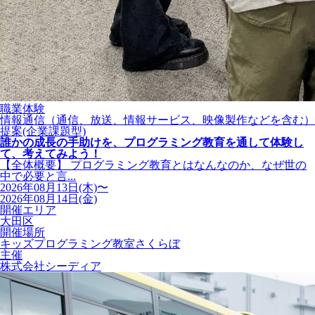
職業体験
情報通信（通信、放送、情報サービス、映像製作などを含む）
提案(企業課題型)
誰かの成長の手助けを、プログラミング教育を通して体験し
て、考えてみよう！
【全体概要】 プログラミング教育とはなんなのか、なぜ世の
中で必要と言...
2026年08月13日(木)〜
2026年08月14日(金)
開催エリア
大田区
開催場所
キッズプログラミング教室さくらぼ
主催
株式会社シーディア