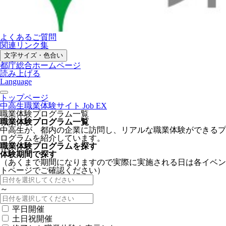
よくあるご質問
関連リンク集
文字サイズ・色合い
都庁総合ホームページ
読み上げる
Language
トップページ
中高生職業体験サイト Job EX
職業体験プログラム一覧
職業体験プログラム一覧
中高生が、都内の企業に訪問し、リアルな職業体験ができるプ
ログラムを紹介しています。
職業体験プログラムを探す
体験期間で探す
（あくまで期間になりますので実際に実施される日は各イベン
トページでご確認ください）
～
平日開催
土日祝開催