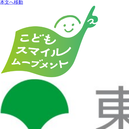
本文へ移動