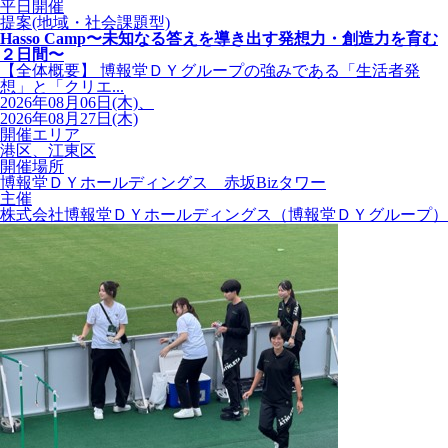
平日開催
提案(地域・社会課題型)
Hasso Camp〜未知なる答えを導き出す発想力・創造力を育む
２日間〜
【全体概要】 博報堂ＤＹグループの強みである「生活者発
想」と「クリエ...
2026年08月06日(木)、
2026年08月27日(木)
開催エリア
港区、江東区
開催場所
博報堂ＤＹホールディングス 赤坂Bizタワー
主催
株式会社博報堂ＤＹホールディングス（博報堂ＤＹグループ）