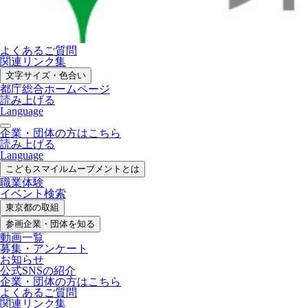
よくあるご質問
関連リンク集
文字サイズ・色合い
都庁総合ホームページ
読み上げる
Language
企業・団体の方はこちら
読み上げる
Language
こどもスマイル
ムーブメントとは
職業体験
イベント検索
東京都の取組
参画企業・
団体を知る
動画一覧
募集・
アンケート
お知らせ
公式SNS
の紹介
企業・団体の方
はこちら
よくあるご質問
関連リンク集