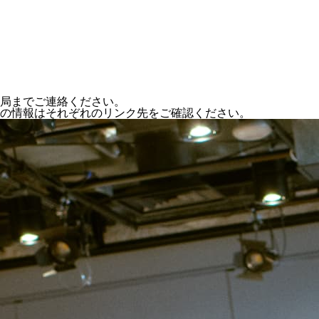
局までご連絡ください。
の情報はそれぞれのリンク先をご確認ください。