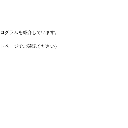
ログラムを紹介しています。
トページでご確認ください）