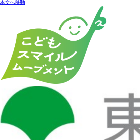
本文へ移動