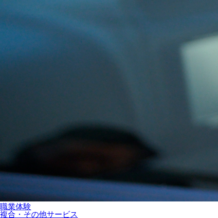
職業体験
複合・その他サービス