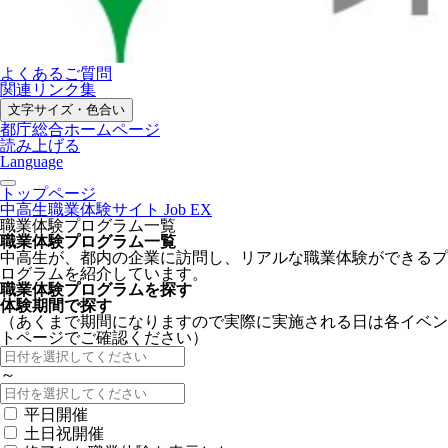
よくあるご質問
関連リンク集
文字サイズ・色合い
都庁総合ホームページ
読み上げる
Language
トップページ
中高生職業体験サイト Job EX
職業体験プログラム一覧
職業体験プログラム一覧
中高生が、都内の企業に訪問し、リアルな職業体験ができるプ
ログラムを紹介しています。
職業体験プログラムを探す
体験期間で探す
（あくまで期間になりますので実際に実施される日は各イベン
トページでご確認ください）
～
平日開催
土日祝開催