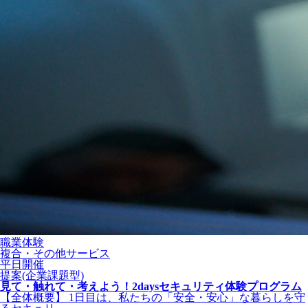
職業体験
複合・その他サービス
平日開催
提案(企業課題型)
見て・触れて・考えよう！2daysセキュリティ体験プログラム
【全体概要】 1日目は、私たちの「安全・安心」な暮らしを守