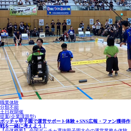
職業体験
分類不能
土日祝開催
提案(企業課題型)
ボッチャ甲子園で運営サポート体験＋SNS広報・ファン獲得作
戦を一緒に考えよう！
【全体概要】 全国ボッチャ選抜甲子園大会の運営業務を体験