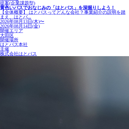
提案(企業課題型)
黄色いバスでおなじみの「はとバス」を深掘りしよう！
【全体概要】 はとバスってどんな会社？事業紹介の説明を踏
まえ、はとバ...
2026年08月13日(木)〜
2026年08月14日(金)
開催エリア
大田区
開催場所
はとバス本社
主催
株式会社はとバス