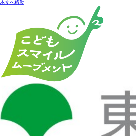
本文へ移動