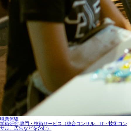
職業体験
学術研究,専門・技術サービス（総合コンサル、IT・技術コン
サル、広告などを含む）