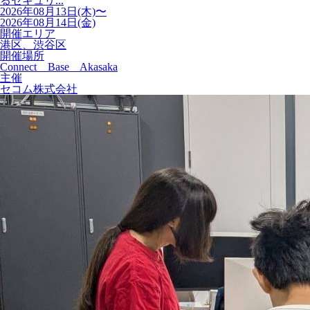
るセキュリ...
2026年08月13日(木)〜
2026年08月14日(金)
開催エリア
港区、渋谷区
開催場所
Connect Base Akasaka
主催
セコム株式会社