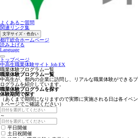
よくあるご質問
関連リンク集
文字サイズ・色合い
都庁総合ホームページ
読み上げる
Language
トップページ
中高生職業体験サイト Job EX
職業体験プログラム一覧
職業体験プログラム一覧
中高生が、都内の企業に訪問し、リアルな職業体験ができるプ
ログラムを紹介しています。
職業体験プログラムを探す
体験期間で探す
（あくまで期間になりますので実際に実施される日は各イベン
トページでご確認ください）
～
平日開催
土日祝開催