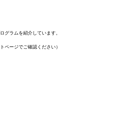
ログラムを紹介しています。
トページでご確認ください）