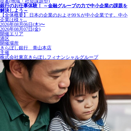
提案(地域・社会課題型)
銀行のお仕事体験！ ～金融グループの力で中小企業の課題を
解決しよう～
【全体概要】 日本の企業のおよそ99％が中小企業です。中小
企業は様々...
2026年08月06日(木)〜
2026年08月07日(金)
開催エリア
港区
開催場所
きらぼし銀行 青山本店
主催
株式会社東京きらぼしフィナンシャルグループ