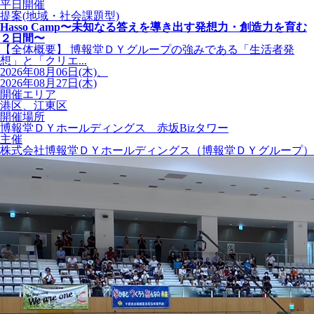
平日開催
提案(地域・社会課題型)
Hasso Camp〜未知なる答えを導き出す発想力・創造力を育む
２日間〜
【全体概要】 博報堂ＤＹグループの強みである「生活者発
想」と「クリエ...
2026年08月06日(木)、
2026年08月27日(木)
開催エリア
港区、江東区
開催場所
博報堂ＤＹホールディングス 赤坂Bizタワー
主催
株式会社博報堂ＤＹホールディングス（博報堂ＤＹグループ）