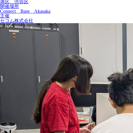
港区、渋谷区
開催場所
Connect Base Akasaka
主催
セコム株式会社