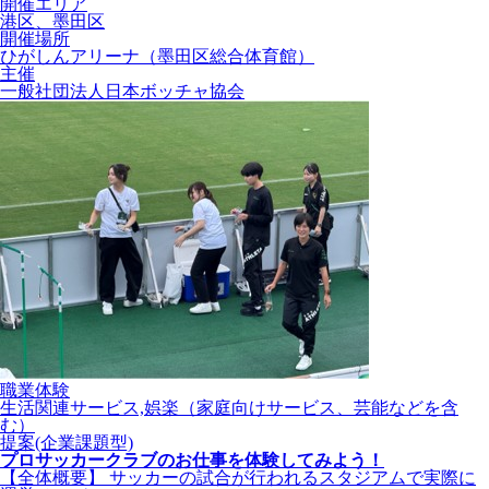
開催エリア
港区、墨田区
開催場所
ひがしんアリーナ（墨田区総合体育館）
主催
一般社団法人日本ボッチャ協会
職業体験
生活関連サービス,娯楽（家庭向けサービス、芸能などを含
む）
提案(企業課題型)
プロサッカークラブのお仕事を体験してみよう！
【全体概要】 サッカーの試合が行われるスタジアムで実際に