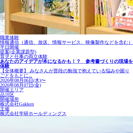
職業体験
情報通信（通信、放送、情報サービス、映像製作などを含む）
平日開催
提案(企業課題型)
育児と仕事の両立体験
あなたのアイデアが本になるかも！？ 参考書づくりの現場を
体験
【全体概要】 みなさんが普段の勉強で抱えている悩みや困り
ごとをもとに...
2026年08月06日(木)〜
2026年08月07日(金)
開催エリア
品川区
開催場所
株式会社Gakken
主催
株式会社学研ホールディングス