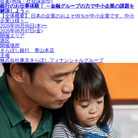
提案(地域・社会課題型)
銀行のお仕事体験！ ～金融グループの力で中小企業の課題を
解決しよう～
【全体概要】 日本の企業のおよそ99％が中小企業です。中小
企業は様々...
2026年08月06日(木)〜
2026年08月07日(金)
開催エリア
港区
開催場所
きらぼし銀行 青山本店
主催
株式会社東京きらぼしフィナンシャルグループ