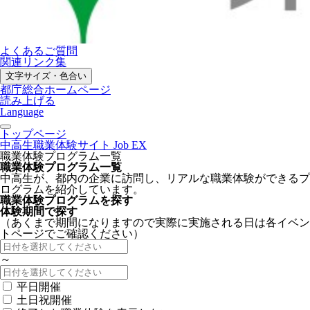
よくあるご質問
関連リンク集
文字サイズ・色合い
都庁総合ホームページ
読み上げる
Language
トップページ
中高生職業体験サイト Job EX
職業体験プログラム一覧
職業体験プログラム一覧
中高生が、都内の企業に訪問し、リアルな職業体験ができるプ
ログラムを紹介しています。
職業体験プログラムを探す
体験期間で探す
（あくまで期間になりますので実際に実施される日は各イベン
トページでご確認ください）
～
平日開催
土日祝開催