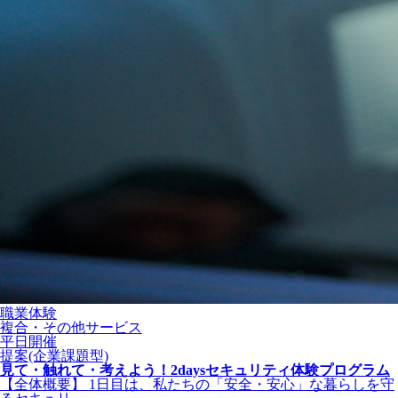
職業体験
複合・その他サービス
平日開催
提案(企業課題型)
見て・触れて・考えよう！2daysセキュリティ体験プログラム
【全体概要】 1日目は、私たちの「安全・安心」な暮らしを守