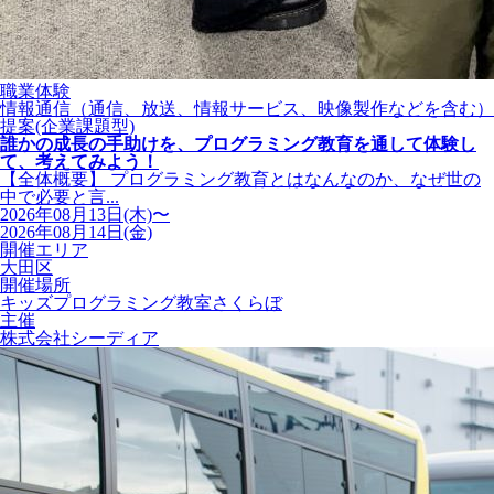
職業体験
情報通信（通信、放送、情報サービス、映像製作などを含む）
提案(企業課題型)
誰かの成長の手助けを、プログラミング教育を通して体験し
て、考えてみよう！
【全体概要】 プログラミング教育とはなんなのか、なぜ世の
中で必要と言...
2026年08月13日(木)〜
2026年08月14日(金)
開催エリア
大田区
開催場所
キッズプログラミング教室さくらぼ
主催
株式会社シーディア