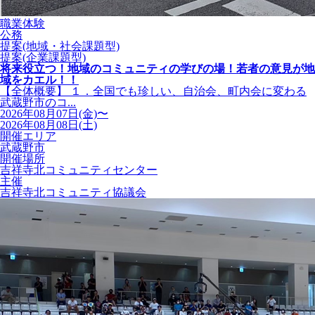
職業体験
公務
提案(地域・社会課題型)
提案(企業課題型)
将来役立つ！地域のコミュニティの学びの場！若者の意見が地
域をカエル！！
【全体概要】 １．全国でも珍しい、自治会、町内会に変わる
武蔵野市のコ...
2026年08月07日(金)〜
2026年08月08日(土)
開催エリア
武蔵野市
開催場所
吉祥寺北コミュニティセンター
主催
吉祥寺北コミュニティ協議会