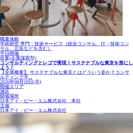
職業体験
学術研究,専門・技術サービス（総合コンサル、IT・技術コン
サル、広告などを含む）
平日開催
提案(企業課題型)
コンサルティングとレゴで実現！サステナブルな東京を形にし
よう！
【全体概要】 サステナブルな東京とはどういう姿か？コンサ
ルティング手...
2026年08月10日(月)
開催エリア
港区
開催場所
日本アイ・ビー・エム株式会社 本社
主催
日本アイ・ビー・エム株式会社