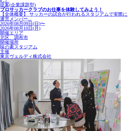
む）
提案(企業課題型)
プロサッカークラブのお仕事を体験してみよう！
【全体概要】 サッカーの試合が行われるスタジアムで実際に
運営メンバー...
2026年08月09日(日)〜
2026年08月10日(月)
開催エリア
北区、調布市
開催場所
味の素スタジアム
主催
東京ヴェルディ株式会社