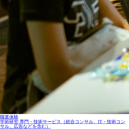
職業体験
学術研究,専門・技術サービス（総合コンサル、IT・技術コン
サル、広告などを含む）