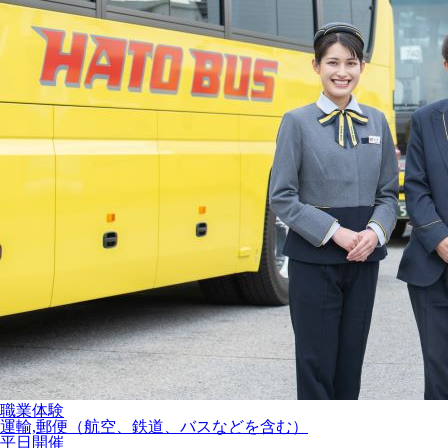
職業体験
運輸,郵便（航空、鉄道、バスなどを含む）
平日開催