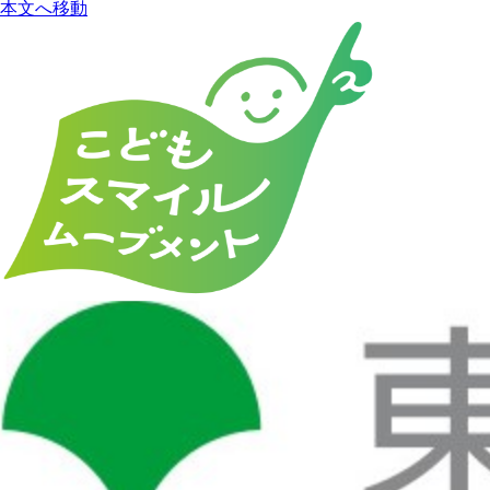
本文へ移動