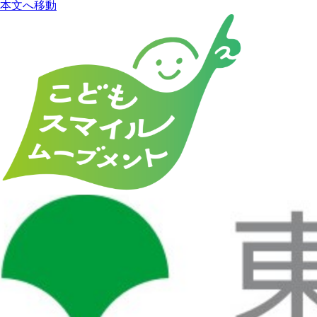
本文へ移動