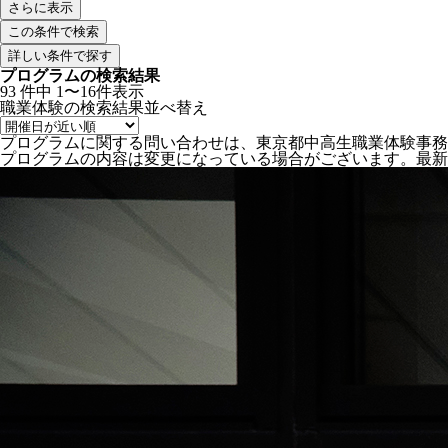
さらに表示
詳しい条件で探す
プログラムの検索結果
93
件中
1〜16件表示
職業体験の検索結果
並べ替え
プログラムに関する問い合わせは、東京都中高生職業体験事務
プログラムの内容は変更になっている場合がございます。最新