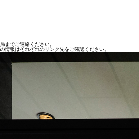
局までご連絡ください。
の情報はそれぞれのリンク先をご確認ください。