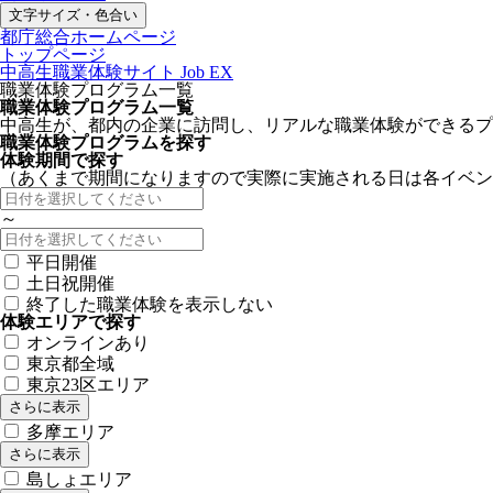
文字サイズ・色合い
都庁総合ホームページ
トップページ
中高生職業体験サイト Job EX
職業体験プログラム一覧
職業体験プログラム一覧
中高生が、都内の企業に訪問し、リアルな職業体験ができるプ
職業体験プログラムを探す
体験期間で探す
（あくまで期間になりますので実際に実施される日は各イベン
～
平日開催
土日祝開催
終了した職業体験を表示しない
体験エリアで探す
オンラインあり
東京都全域
東京23区エリア
さらに表示
多摩エリア
さらに表示
島しょエリア