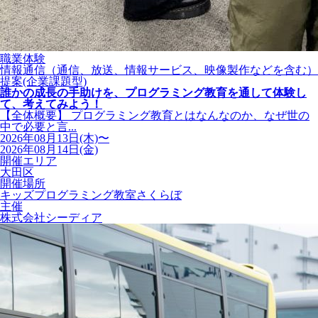
職業体験
情報通信（通信、放送、情報サービス、映像製作などを含む）
提案(企業課題型)
誰かの成長の手助けを、プログラミング教育を通して体験し
て、考えてみよう！
【全体概要】 プログラミング教育とはなんなのか、なぜ世の
中で必要と言...
2026年08月13日(木)〜
2026年08月14日(金)
開催エリア
大田区
開催場所
キッズプログラミング教室さくらぼ
主催
株式会社シーディア