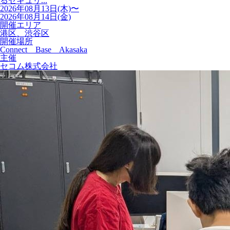
るセキュリ...
2026年08月13日(木)〜
2026年08月14日(金)
開催エリア
港区、渋谷区
開催場所
Connect Base Akasaka
主催
セコム株式会社