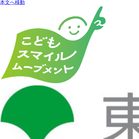
本文へ移動