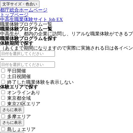
文字サイズ・色合い
都庁総合ホームページ
トップページ
中高生職業体験サイト Job EX
職業体験プログラム一覧
職業体験プログラム一覧
中高生が、都内の企業に訪問し、リアルな職業体験ができるプ
職業体験プログラムを探す
体験期間で探す
（あくまで期間になりますので実際に実施される日は各イベン
～
平日開催
土日祝開催
終了した職業体験を表示しない
体験エリアで探す
オンラインあり
東京都全域
東京23区エリア
さらに表示
多摩エリア
さらに表示
島しょエリア