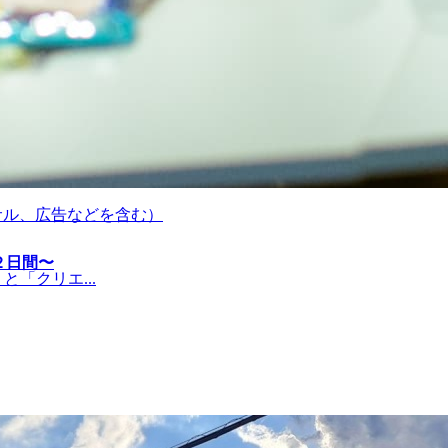
サル、広告などを含む）
２日間〜
「クリエ...