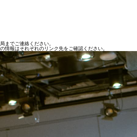
局までご連絡ください。
の情報はそれぞれのリンク先をご確認ください。