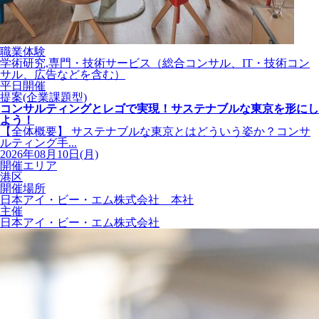
職業体験
学術研究,専門・技術サービス（総合コンサル、IT・技術コン
サル、広告などを含む）
平日開催
提案(企業課題型)
コンサルティングとレゴで実現！サステナブルな東京を形にし
よう！
【全体概要】 サステナブルな東京とはどういう姿か？コンサ
ルティング手...
2026年08月10日(月)
開催エリア
港区
開催場所
日本アイ・ビー・エム株式会社 本社
主催
日本アイ・ビー・エム株式会社