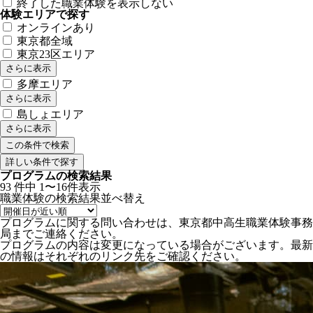
終了した職業体験を表示しない
体験エリアで探す
オンラインあり
東京都全域
東京23区エリア
さらに表示
多摩エリア
さらに表示
島しょエリア
さらに表示
詳しい条件で探す
プログラムの検索結果
93
件中
1〜16件表示
職業体験の検索結果
並べ替え
プログラムに関する問い合わせは、東京都中高生職業体験事務
局までご連絡ください。
プログラムの内容は変更になっている場合がございます。最新
の情報はそれぞれのリンク先をご確認ください。