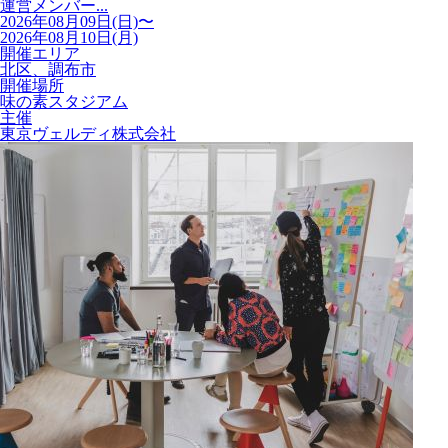
運営メンバー...
2026年08月09日(日)〜
2026年08月10日(月)
開催エリア
北区、調布市
開催場所
味の素スタジアム
主催
東京ヴェルディ株式会社