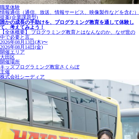
職業体験
情報通信（通信、放送、情報サービス、映像製作などを含む）
提案(企業課題型)
誰かの成長の手助けを、プログラミング教育を通して体験し
て、考えてみよう！
【全体概要】 プログラミング教育とはなんなのか、なぜ世の
中で必要と言...
2026年08月13日(木)〜
2026年08月14日(金)
開催エリア
大田区
開催場所
キッズプログラミング教室さくらぼ
主催
株式会社シーディア