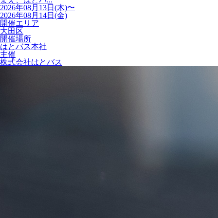
2026年08月13日(木)〜
2026年08月14日(金)
開催エリア
大田区
開催場所
はとバス本社
主催
株式会社はとバス