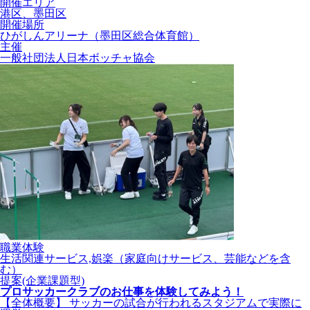
開催エリア
港区、墨田区
開催場所
ひがしんアリーナ（墨田区総合体育館）
主催
一般社団法人日本ボッチャ協会
職業体験
生活関連サービス,娯楽（家庭向けサービス、芸能などを含
む）
提案(企業課題型)
プロサッカークラブのお仕事を体験してみよう！
【全体概要】 サッカーの試合が行われるスタジアムで実際に