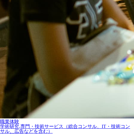
職業体験
学術研究,専門・技術サービス（総合コンサル、IT・技術コン
サル、広告などを含む）