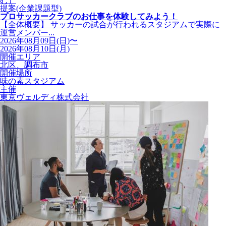
む）
提案(企業課題型)
プロサッカークラブのお仕事を体験してみよう！
【全体概要】 サッカーの試合が行われるスタジアムで実際に
運営メンバー...
2026年08月09日(日)〜
2026年08月10日(月)
開催エリア
北区、調布市
開催場所
味の素スタジアム
主催
東京ヴェルディ株式会社