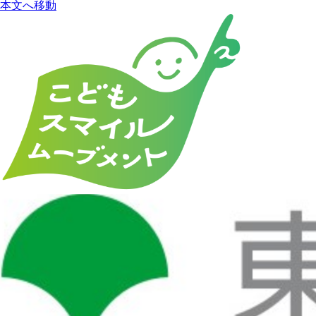
本文へ移動