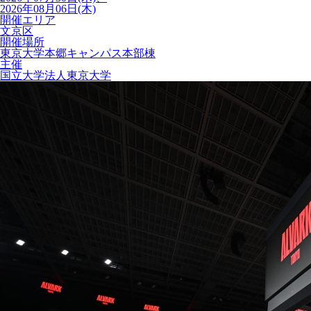
2026年08月06日(木)
開催エリア
文京区
開催場所
東京大学本郷キャンパス本部棟
主催
国立大学法人東京大学