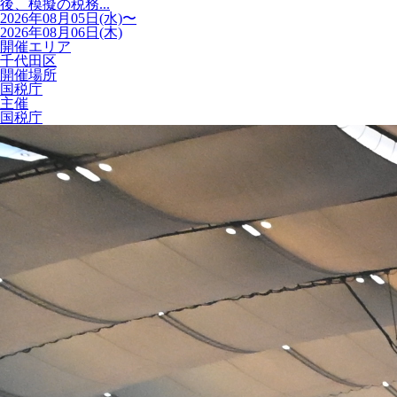
後、模擬の税務...
2026年08月05日(水)〜
2026年08月06日(木)
開催エリア
千代田区
開催場所
国税庁
主催
国税庁