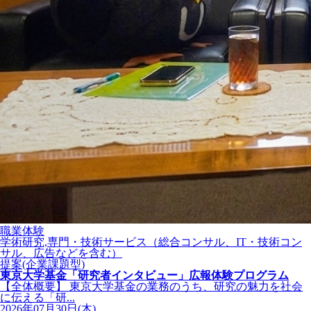
職業体験
学術研究,専門・技術サービス（総合コンサル、IT・技術コン
サル、広告などを含む）
提案(企業課題型)
東京大学基金「研究者インタビュー」広報体験プログラム
【全体概要】 東京大学基金の業務のうち、研究の魅力を社会
に伝える「研...
2026年07月30日(木)、