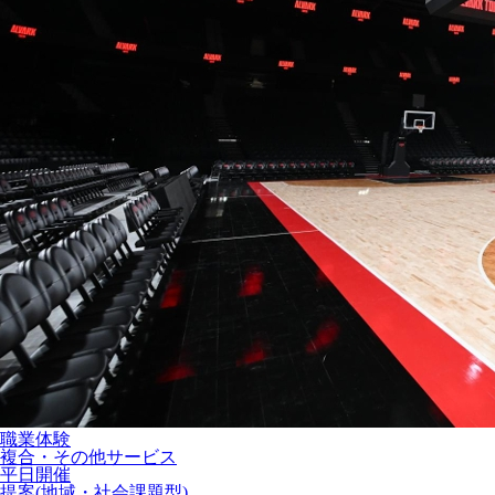
職業体験
複合・その他サービス
平日開催
提案(地域・社会課題型)