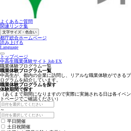
よくあるご質問
関連リンク集
文字サイズ・色合い
都庁総合ホームページ
読み上げる
Language
トップページ
中高生職業体験サイト Job EX
職業体験プログラム一覧
職業体験プログラム一覧
中高生が、都内の企業に訪問し、リアルな職業体験ができるプ
ログラムを紹介しています。
職業体験プログラムを探す
体験期間で探す
（あくまで期間になりますので実際に実施される日は各イベン
トページでご確認ください）
～
平日開催
土日祝開催