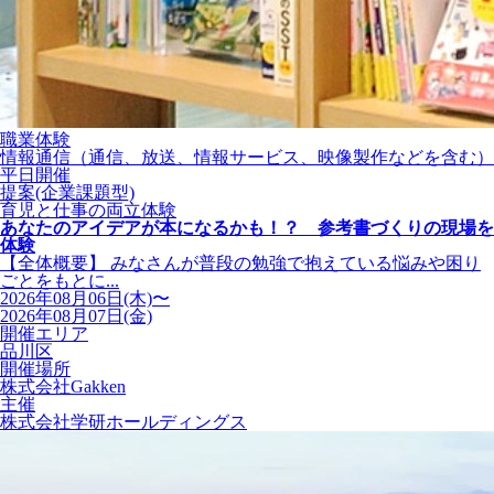
職業体験
情報通信（通信、放送、情報サービス、映像製作などを含む）
平日開催
提案(企業課題型)
育児と仕事の両立体験
あなたのアイデアが本になるかも！？ 参考書づくりの現場を
体験
【全体概要】 みなさんが普段の勉強で抱えている悩みや困り
ごとをもとに...
2026年08月06日(木)〜
2026年08月07日(金)
開催エリア
品川区
開催場所
株式会社Gakken
主催
株式会社学研ホールディングス