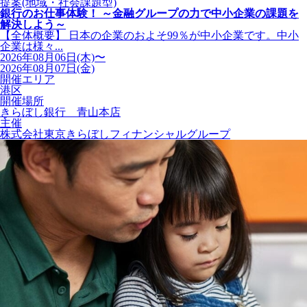
提案(地域・社会課題型)
銀行のお仕事体験！ ～金融グループの力で中小企業の課題を
解決しよう～
【全体概要】 日本の企業のおよそ99％が中小企業です。中小
企業は様々...
2026年08月06日(木)〜
2026年08月07日(金)
開催エリア
港区
開催場所
きらぼし銀行 青山本店
主催
株式会社東京きらぼしフィナンシャルグループ