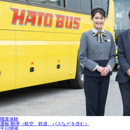
職業体験
運輸,郵便（航空、鉄道、バスなどを含む）
平日開催