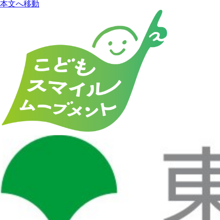
本文へ移動