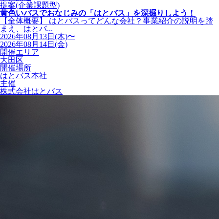
提案(企業課題型)
黄色いバスでおなじみの「はとバス」を深掘りしよう！
【全体概要】 はとバスってどんな会社？事業紹介の説明を踏
まえ、はとバ...
2026年08月13日(木)〜
2026年08月14日(金)
開催エリア
大田区
開催場所
はとバス本社
主催
株式会社はとバス