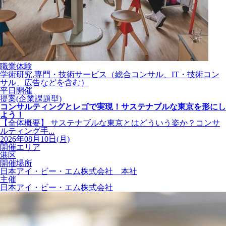
職業体験
学術研究,専門・技術サービス（総合コンサル、IT・技術コン
サル、広告などを含む）
平日開催
提案(企業課題型)
コンサルティングとレゴで実現！サステナブルな東京を形にし
よう！
【全体概要】 サステナブルな東京とはどういう姿か？コンサ
ルティング手...
2026年08月10日(月)
開催エリア
港区
開催場所
日本アイ・ビー・エム株式会社 本社
主催
日本アイ・ビー・エム株式会社