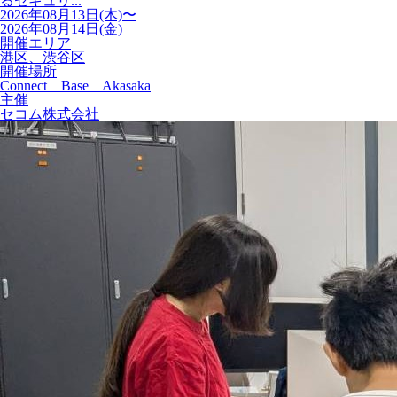
るセキュリ...
2026年08月13日(木)〜
2026年08月14日(金)
開催エリア
港区、渋谷区
開催場所
Connect Base Akasaka
主催
セコム株式会社