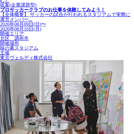
む）
提案(企業課題型)
プロサッカークラブのお仕事を体験してみよう！
【全体概要】 サッカーの試合が行われるスタジアムで実際に
運営メンバー...
2026年08月09日(日)〜
2026年08月10日(月)
開催エリア
北区、調布市
開催場所
味の素スタジアム
主催
東京ヴェルディ株式会社