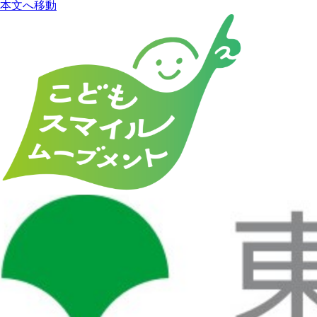
本文へ移動