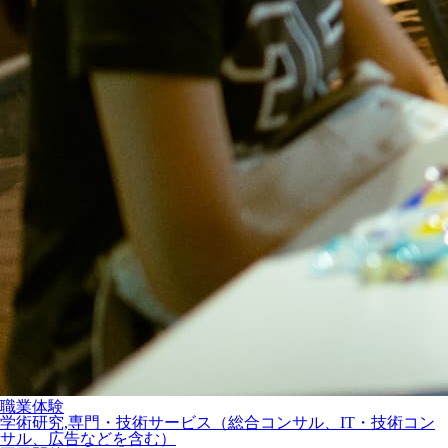
職業体験
学術研究,専門・技術サービス（総合コンサル、IT・技術コン
サル、広告などを含む）