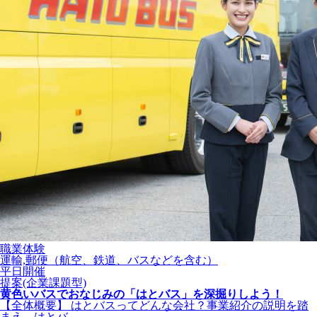
職業体験
運輸,郵便（航空、鉄道、バスなどを含む）
平日開催
提案(企業課題型)
黄色いバスでおなじみの「はとバス」を深掘りしよう！
【全体概要】 はとバスってどんな会社？事業紹介の説明を踏
まえ、はとバ...