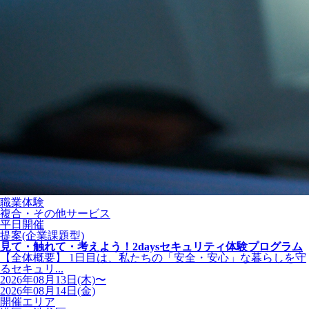
職業体験
複合・その他サービス
平日開催
提案(企業課題型)
見て・触れて・考えよう！2daysセキュリティ体験プログラム
【全体概要】 1日目は、私たちの「安全・安心」な暮らしを守
るセキュリ...
2026年08月13日(木)〜
2026年08月14日(金)
開催エリア