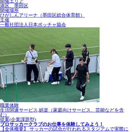
開催エリア
港区、墨田区
開催場所
ひがしんアリーナ（墨田区総合体育館）
主催
一般社団法人日本ボッチャ協会
職業体験
生活関連サービス,娯楽（家庭向けサービス、芸能などを含
む）
提案(企業課題型)
プロサッカークラブのお仕事を体験してみよう！
【全体概要】 サッカーの試合が行われるスタジアムで実際に