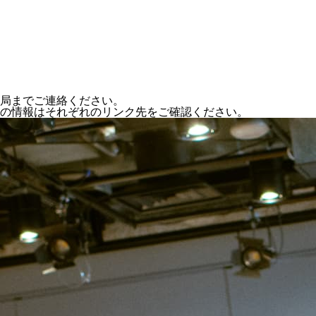
局までご連絡ください。
の情報はそれぞれのリンク先をご確認ください。