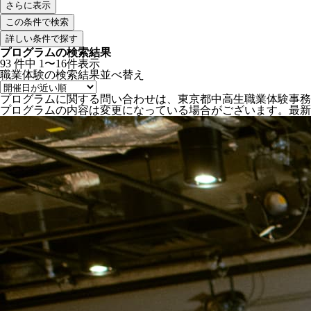
さらに表示
詳しい条件で探す
プログラムの検索結果
93
件中
1〜16件表示
職業体験の検索結果
並べ替え
プログラムに関する問い合わせは、東京都中高生職業体験事務
プログラムの内容は変更になっている場合がございます。最新