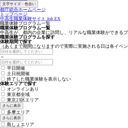
文字サイズ・色合い
都庁総合ホームページ
トップページ
中高生職業体験サイト Job EX
職業体験プログラム一覧
職業体験プログラム一覧
中高生が、都内の企業に訪問し、リアルな職業体験ができるプ
職業体験プログラムを探す
体験期間で探す
（あくまで期間になりますので実際に実施される日は各イベン
～
平日開催
土日祝開催
終了した職業体験を表示しない
体験エリアで探す
オンラインあり
東京都全域
東京23区エリア
さらに表示
多摩エリア
さらに表示
島しょエリア