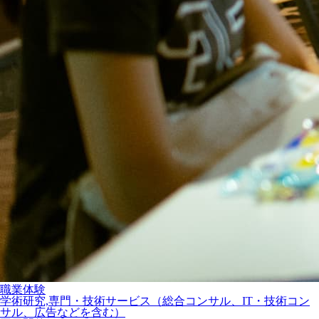
職業体験
学術研究,専門・技術サービス（総合コンサル、IT・技術コン
サル、広告などを含む）