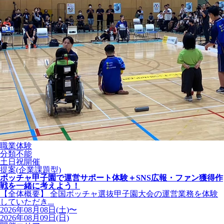
職業体験
分類不能
土日祝開催
提案(企業課題型)
ボッチャ甲子園で運営サポート体験＋SNS広報・ファン獲得作
戦を一緒に考えよう！
【全体概要】 全国ボッチャ選抜甲子園大会の運営業務を体験
していただき...
2026年08月08日(土)〜
2026年08月09日(日)