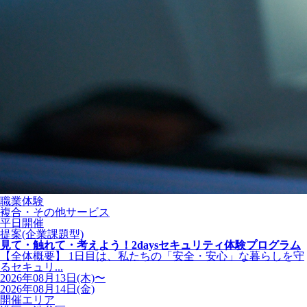
職業体験
複合・その他サービス
平日開催
提案(企業課題型)
見て・触れて・考えよう！2daysセキュリティ体験プログラム
【全体概要】 1日目は、私たちの「安全・安心」な暮らしを守
るセキュリ...
2026年08月13日(木)〜
2026年08月14日(金)
開催エリア