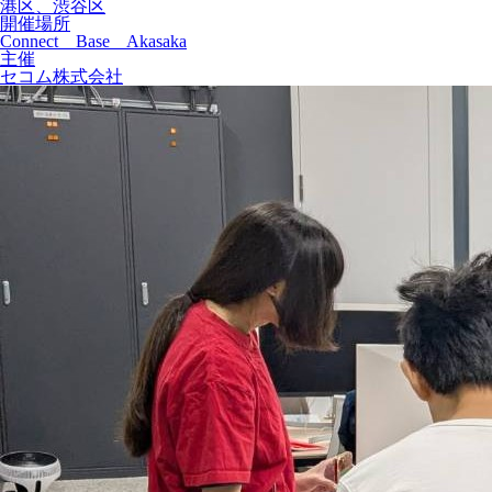
港区、渋谷区
開催場所
Connect Base Akasaka
主催
セコム株式会社