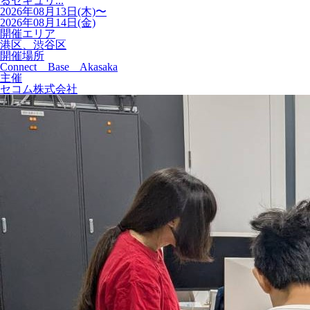
るセキュリ...
2026年08月13日(木)〜
2026年08月14日(金)
開催エリア
港区、渋谷区
開催場所
Connect Base Akasaka
主催
セコム株式会社