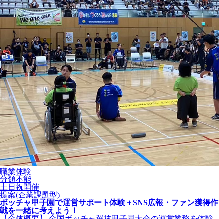
職業体験
分類不能
土日祝開催
提案(企業課題型)
ボッチャ甲子園で運営サポート体験＋SNS広報・ファン獲得作
戦を一緒に考えよう！
【全体概要】 全国ボッチャ選抜甲子園大会の運営業務を体験