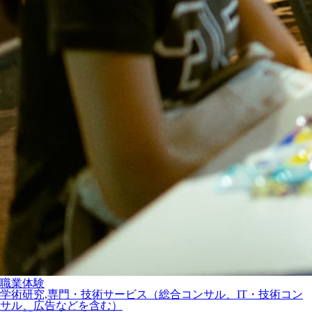
職業体験
学術研究,専門・技術サービス（総合コンサル、IT・技術コン
サル、広告などを含む）