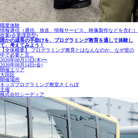
職業体験
情報通信（通信、放送、情報サービス、映像製作などを含む）
提案(企業課題型)
誰かの成長の手助けを、プログラミング教育を通して体験し
て、考えてみよう！
【全体概要】 プログラミング教育とはなんなのか、なぜ世の
中で必要と言...
2026年08月13日(木)〜
2026年08月14日(金)
開催エリア
大田区
開催場所
キッズプログラミング教室さくらぼ
主催
株式会社シーディア