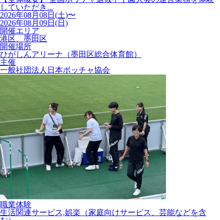
していただき...
2026年08月08日(土)〜
2026年08月09日(日)
開催エリア
港区、墨田区
開催場所
ひがしんアリーナ（墨田区総合体育館）
主催
一般社団法人日本ボッチャ協会
職業体験
生活関連サービス,娯楽（家庭向けサービス、芸能などを含