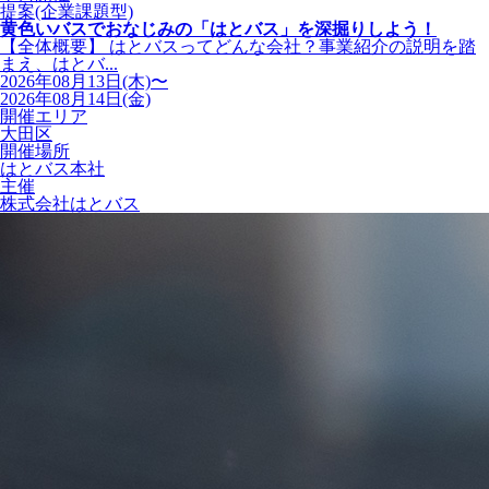
提案(企業課題型)
黄色いバスでおなじみの「はとバス」を深掘りしよう！
【全体概要】 はとバスってどんな会社？事業紹介の説明を踏
まえ、はとバ...
2026年08月13日(木)〜
2026年08月14日(金)
開催エリア
大田区
開催場所
はとバス本社
主催
株式会社はとバス