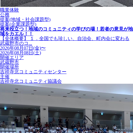
職業体験
公務
提案(地域・社会課題型)
提案(企業課題型)
将来役立つ！地域のコミュニティの学びの場！若者の意見が地
域をカエル！！
【全体概要】 １．全国でも珍しい、自治会、町内会に変わる
武蔵野市のコ...
2026年08月07日(金)〜
2026年08月08日(土)
開催エリア
武蔵野市
開催場所
吉祥寺北コミュニティセンター
主催
吉祥寺北コミュニティ協議会