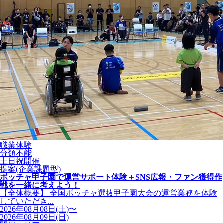
職業体験
分類不能
土日祝開催
提案(企業課題型)
ボッチャ甲子園で運営サポート体験＋SNS広報・ファン獲得作
戦を一緒に考えよう！
【全体概要】 全国ボッチャ選抜甲子園大会の運営業務を体験
していただき...
2026年08月08日(土)〜
2026年08月09日(日)