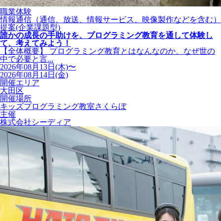
職業体験
情報通信（通信、放送、情報サービス、映像製作などを含む）
提案(企業課題型)
誰かの成長の手助けを、プログラミング教育を通して体験し
て、考えてみよう！
【全体概要】 プログラミング教育とはなんなのか、なぜ世の
中で必要と言...
2026年08月13日(木)〜
2026年08月14日(金)
開催エリア
大田区
開催場所
キッズプログラミング教室さくらぼ
主催
株式会社シーディア