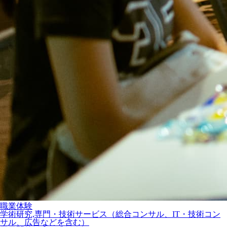
職業体験
学術研究,専門・技術サービス（総合コンサル、IT・技術コン
サル、広告などを含む）