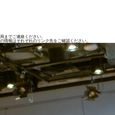
局までご連絡ください。
の情報はそれぞれのリンク先をご確認ください。