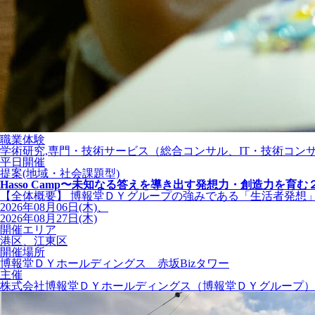
職業体験
学術研究,専門・技術サービス（総合コンサル、IT・技術コン
平日開催
提案(地域・社会課題型)
Hasso Camp〜未知なる答えを導き出す発想力・創造力を育む
【全体概要】 博報堂ＤＹグループの強みである「生活者発想」と
2026年08月06日(木)、
2026年08月27日(木)
開催エリア
港区、江東区
開催場所
博報堂ＤＹホールディングス 赤坂Bizタワー
主催
株式会社博報堂ＤＹホールディングス（博報堂ＤＹグループ）