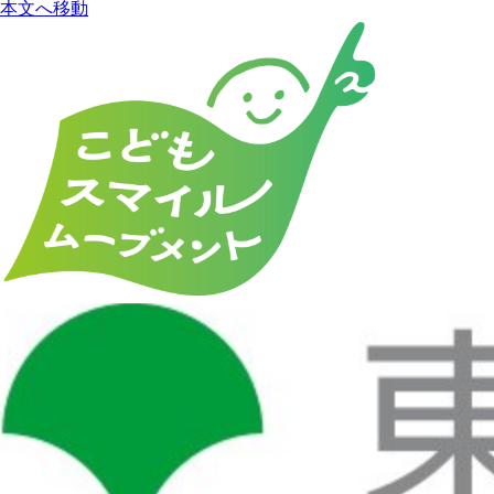
本文へ移動