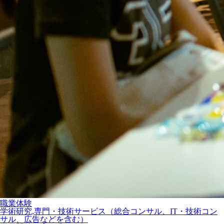
職業体験
学術研究,専門・技術サービス（総合コンサル、IT・技術コン
サル、広告などを含む）