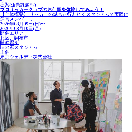
む）
提案(企業課題型)
プロサッカークラブのお仕事を体験してみよう！
【全体概要】 サッカーの試合が行われるスタジアムで実際に
運営メンバー...
2026年08月09日(日)〜
2026年08月10日(月)
開催エリア
北区、調布市
開催場所
味の素スタジアム
主催
東京ヴェルディ株式会社