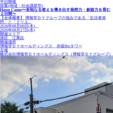
平日開催
提案(地域・社会課題型)
Hasso Camp〜未知なる答えを導き出す発想力・創造力を育む
２日間〜
【全体概要】 博報堂ＤＹグループの強みである「生活者発
想」と「クリエ...
2026年08月06日(木)、
2026年08月27日(木)
開催エリア
港区、江東区
開催場所
博報堂ＤＹホールディングス 赤坂Bizタワー
主催
株式会社博報堂ＤＹホールディングス（博報堂ＤＹグループ）