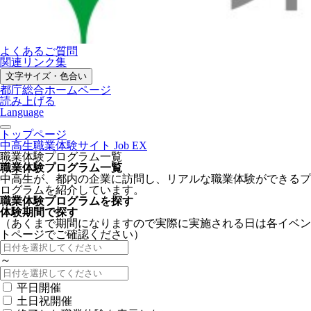
よくあるご質問
関連リンク集
文字サイズ・色合い
都庁総合ホームページ
読み上げる
Language
トップページ
中高生職業体験サイト Job EX
職業体験プログラム一覧
職業体験プログラム一覧
中高生が、都内の企業に訪問し、リアルな職業体験ができるプ
ログラムを紹介しています。
職業体験プログラムを探す
体験期間で探す
（あくまで期間になりますので実際に実施される日は各イベン
トページでご確認ください）
～
平日開催
土日祝開催