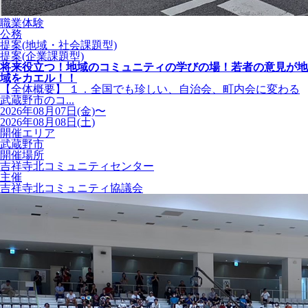
職業体験
公務
提案(地域・社会課題型)
提案(企業課題型)
将来役立つ！地域のコミュニティの学びの場！若者の意見が地
域をカエル！！
【全体概要】 １．全国でも珍しい、自治会、町内会に変わる
武蔵野市のコ...
2026年08月07日(金)〜
2026年08月08日(土)
開催エリア
武蔵野市
開催場所
吉祥寺北コミュニティセンター
主催
吉祥寺北コミュニティ協議会