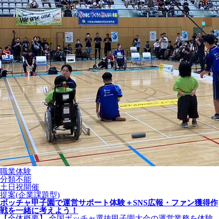
職業体験
分類不能
土日祝開催
提案(企業課題型)
ボッチャ甲子園で運営サポート体験＋SNS広報・ファン獲得作
戦を一緒に考えよう！
【全体概要】 全国ボッチャ選抜甲子園大会の運営業務を体験