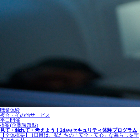
職業体験
複合・その他サービス
平日開催
提案(企業課題型)
見て・触れて・考えよう！2daysセキュリティ体験プログラム
【全体概要】 1日目は、私たちの「安全・安心」な暮らしを守