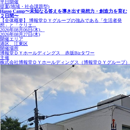
平日開催
提案(地域・社会課題型)
Hasso Camp〜未知なる答えを導き出す発想力・創造力を育む
２日間〜
【全体概要】 博報堂ＤＹグループの強みである「生活者発
想」と「クリエ...
2026年08月06日(木)、
2026年08月27日(木)
開催エリア
港区、江東区
開催場所
博報堂ＤＹホールディングス 赤坂Bizタワー
主催
株式会社博報堂ＤＹホールディングス（博報堂ＤＹグループ）