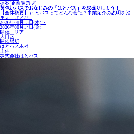
提案(企業課題型)
黄色いバスでおなじみの「はとバス」を深掘りしよう！
【全体概要】 はとバスってどんな会社？事業紹介の説明を踏
まえ、はとバ...
2026年08月13日(木)〜
2026年08月14日(金)
開催エリア
大田区
開催場所
はとバス本社
主催
株式会社はとバス