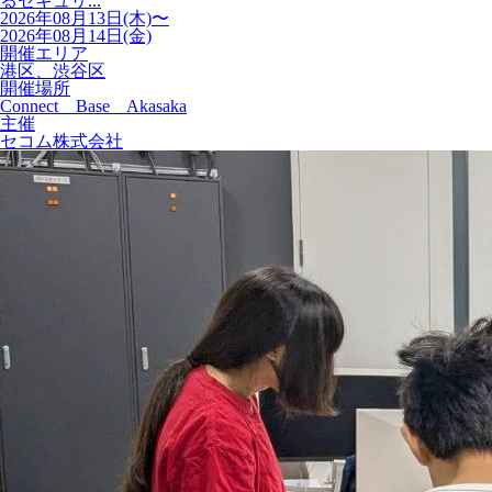
るセキュリ...
2026年08月13日(木)〜
2026年08月14日(金)
開催エリア
港区、渋谷区
開催場所
Connect Base Akasaka
主催
セコム株式会社