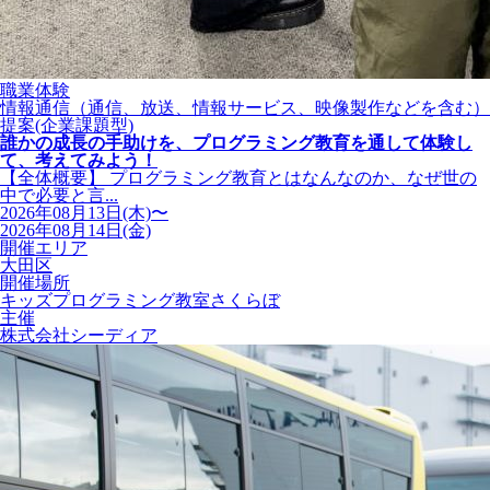
職業体験
情報通信（通信、放送、情報サービス、映像製作などを含む）
提案(企業課題型)
誰かの成長の手助けを、プログラミング教育を通して体験し
て、考えてみよう！
【全体概要】 プログラミング教育とはなんなのか、なぜ世の
中で必要と言...
2026年08月13日(木)〜
2026年08月14日(金)
開催エリア
大田区
開催場所
キッズプログラミング教室さくらぼ
主催
株式会社シーディア