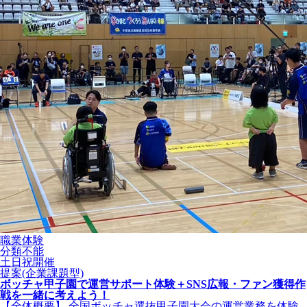
職業体験
分類不能
土日祝開催
提案(企業課題型)
ボッチャ甲子園で運営サポート体験＋SNS広報・ファン獲得作
戦を一緒に考えよう！
【全体概要】 全国ボッチャ選抜甲子園大会の運営業務を体験