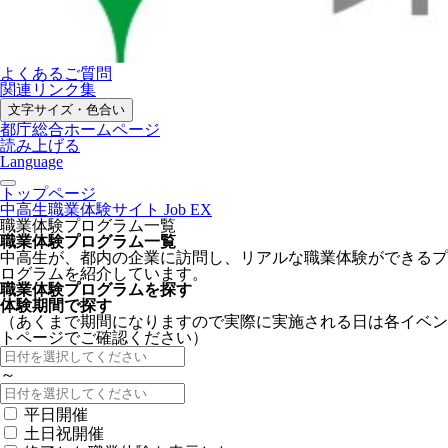
よくあるご質問
関連リンク集
文字サイズ・色合い
都庁総合ホームページ
読み上げる
Language
トップページ
中高生職業体験サイト Job EX
職業体験プログラム一覧
職業体験プログラム一覧
中高生が、都内の企業に訪問し、リアルな職業体験ができるプ
ログラムを紹介しています。
職業体験プログラムを探す
体験期間で探す
（あくまで期間になりますので実際に実施される日は各イベン
トページでご確認ください）
～
平日開催
土日祝開催