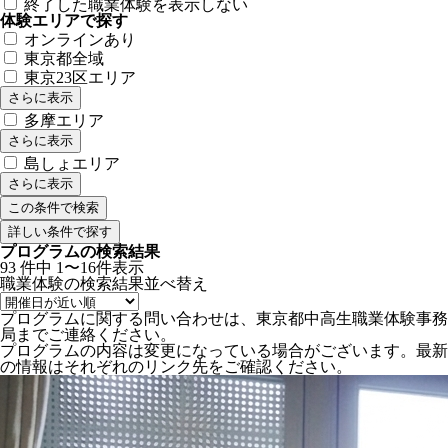
終了した職業体験を表示しない
体験エリアで探す
オンラインあり
東京都全域
東京23区エリア
さらに表示
多摩エリア
さらに表示
島しょエリア
さらに表示
詳しい条件で探す
プログラムの検索結果
93
件中
1〜16件表示
職業体験の検索結果
並べ替え
プログラムに関する問い合わせは、東京都中高生職業体験事務
局までご連絡ください。
プログラムの内容は変更になっている場合がございます。最新
の情報はそれぞれのリンク先をご確認ください。