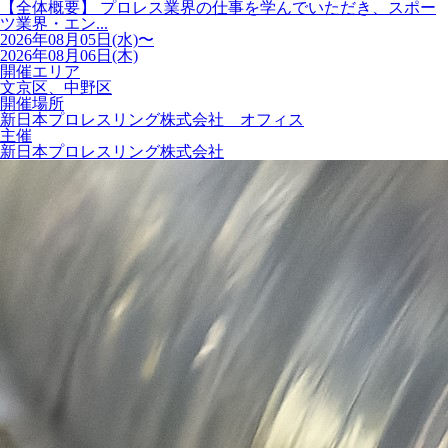
【全体概要】 プロレス業界の仕事を学んでいただき、スポー
ツ業界・エン...
2026年08月05日(水)〜
2026年08月06日(木)
開催エリア
文京区、中野区
開催場所
新日本プロレスリング株式会社 オフィス
主催
新日本プロレスリング株式会社